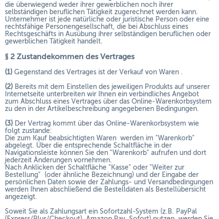
die überwiegend weder ihrer gewerblichen noch ihrer
selbständigen beruflichen Tätigkeit zugerechnet werden kann.
Unternehmer ist jede natürliche oder juristische Person oder eine
rechtsfähige Personengesellschaft, die bei Abschluss eines
Rechtsgeschäfts in Ausübung ihrer selbständigen beruflichen oder
gewerblichen Tätigkeit handelt.
§ 2 Zustandekommen des Vertrages
(1)
Gegenstand des Vertrages ist der Verkauf von Waren
.
(2)
Bereits mit dem Einstellen des jeweiligen Produkts auf unserer
Internetseite unterbreiten wir Ihnen ein verbindliches Angebot
zum Abschluss eines Vertrages über das Online-Warenkorbsystem
zu den in der Artikelbeschreibung angegebenen Bedingungen.
(3)
Der Vertrag kommt über das Online-Warenkorbsystem wie
folgt zustande:
Die zum Kauf beabsichtigten Waren werden im "Warenkorb"
abgelegt. Über die entsprechende Schaltfläche in der
Navigationsleiste können Sie den "Warenkorb" aufrufen und dort
jederzeit Änderungen vornehmen.
Nach Anklicken der Schaltfläche "Kasse" oder "Weiter zur
Bestellung"
(oder ähnliche Bezeichnung)
und der Eingabe der
persönlichen Daten sowie der Zahlungs- und Versandbedingungen
werden Ihnen abschließend die Bestelldaten als Bestellübersicht
angezeigt.
Soweit Sie als Zahlungsart ein Sofortzahl-System (z.B. PayPal
(Express/Plus/Checkout), Amazon Pay, Sofort) nutzen, werden Sie