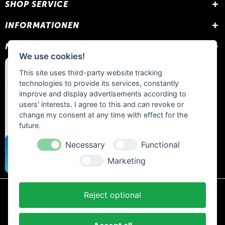
SHOP SERVICE
INFORMATIONEN
NEWSLETTER
We use cookies!
This site uses third-party website tracking
technologies to provide its services, constantly
improve and display advertisements according to
users' interests. I agree to this and can revoke or
change my consent at any time with effect for the
future.
Necessary
Functional
Marketing
Reject optional
* Alle Preise inkl. gesetzl. Mehrwertsteuer zzgl.
Versandkosten
und ggf.
Nachnahmegebühren, wenn nicht anders beschrieben.