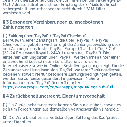
deshalb sicherzustellen, dass die von Ihnen bei uns hinterlegte E-
Mail-Adresse zutreffend ist, der Empfang der E-Mails technisch
sichergestellt und insbesondere nicht durch SPAM-Filter
verhindert wird.
§ 3 Besondere Vereinbarungen zu angebotenen
Zahlungsarten
(1)
Zahlung über "PayPal" / "PayPal Checkout"
Bei Auswahl einer Zahlungsart, die über "PayPal" / "PayPal
Checkout" angeboten wird, erfolgt die Zahlungsabwicklung über
den Zahlungsdienstleister PayPal (Europe) S.à.r.l. et Cie, S.C.A.
(22-24 Boulevard Royal L-2449, Luxemburg; "PayPal"). Die
einzelnen Zahlungsarten über "PayPal" werden Ihnen unter einer
entsprechend bezeichneten Schaltfläche auf unserer
Internetpräsenz sowie im Online-Bestellvorgang angezeigt. Für die
Zahlungsabwicklung kann sich "PayPal" weiterer Zahlungsdienste
bedienen; soweit hierfür besondere Zahlungsbedingungen gelten,
werden Sie auf diese gesondert hingewiesen. Nähere
Informationen zu "PayPal" finden Sie unter
https://www.paypal.com/de/webapps/mpp/ua/legalhub-full
.
§ 4 Zurückbehaltungsrecht
, Eigentumsvorbehalt
(1)
Ein Zurückbehaltungsrecht können Sie nur ausüben, soweit es
sich um Forderungen aus demselben Vertragsverhältnis handelt.
(2)
Die Ware bleibt bis zur vollständigen Zahlung des Kaufpreises
unser Eigentum.