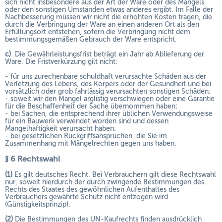
sich nicht insbesondere aus der Art der Ware oder des Mangels
oder den sonstigen Umständen etwas anderes ergibt. Im Falle der
Nachbesserung müssen wir nicht die erhöhten Kosten tragen, die
durch die Verbringung der Ware an einen anderen Ort als den
Erfüllungsort entstehen, sofern die Verbringung nicht dem
bestimmungsgemäßen Gebrauch der Ware entspricht.
c)
Die Gewährleistungsfrist beträgt ein Jahr ab Ablieferung der
Ware. Die Fristverkürzung gilt nicht:
- für uns zurechenbare schuldhaft verursachte Schäden aus der
Verletzung des Lebens, des Körpers oder der Gesundheit und bei
vorsätzlich oder grob fahrlässig verursachten sonstigen Schäden;
- soweit wir den Mangel arglistig verschwiegen oder eine Garantie
für die Beschaffenheit der Sache übernommen haben;
- bei Sachen, die entsprechend ihrer üblichen Verwendungsweise
für ein Bauwerk verwendet worden sind und dessen
Mangelhaftigkeit verursacht haben;
- bei gesetzlichen Rückgriffsansprüchen, die Sie im
Zusammenhang mit Mängelrechten gegen uns haben.
§ 6 Rechtswahl
(1)
Es gilt deutsches Recht. Bei Verbrauchern gilt diese Rechtswahl
nur, soweit hierdurch der durch zwingende Bestimmungen des
Rechts des Staates des gewöhnlichen Aufenthaltes des
Verbrauchers gewährte Schutz nicht entzogen wird
(Günstigkeitsprinzip).
(2)
Die Bestimmungen des UN-Kaufrechts finden ausdrücklich