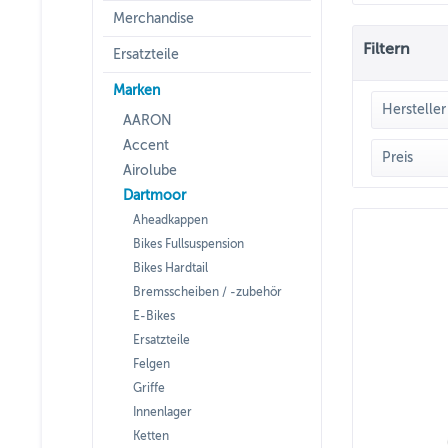
Merchandise
Filtern
Ersatzteile
Marken
Hersteller
AARON
Accent
DAR
Preis
Airolube
Dartmoor
Aheadkappen
v
Bikes Fullsuspension
Bikes Hardtail
Bremsscheiben / -zubehör
E-Bikes
Ersatzteile
Felgen
Griffe
Innenlager
Ketten