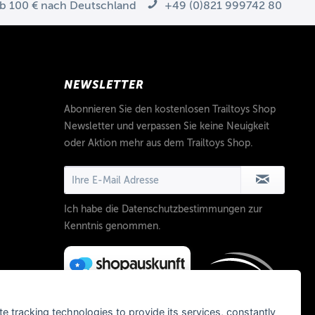
ab 100 € nach Deutschland
+49 (0)821 999742 80
NEWSLETTER
Abonnieren Sie den kostenlosen Trailtoys Shop
Newsletter und verpassen Sie keine Neuigkeit
oder Aktion mehr aus dem Trailtoys Shop.
Ich habe die
Datenschutzbestimmungen
zur
Kenntnis genommen.
te tracking technologies to provide its services, constantly