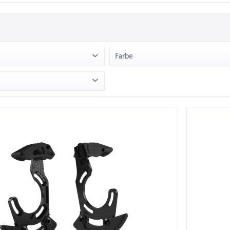
Farbe
TMOOR
(
5
)
Schwarz
(
3
)
on
22,90 €
bis
119,00 €