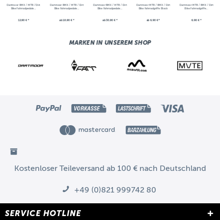
Dartmoor BMX / MTB / Dirt
Dartmoor BMX / MTB / Dirt
Dartmoor BMX / MTB / Dirt
Dartmoor MTB / BMX / Dirt
Dartmoor MTB / BMX / Dirt
Bike Fahrradpedale...
Bike Fahrradpedale...
Bike Fahrradpedale...
Bike Fahrradgriffe Block
Bike Fahrradgriffe...
12,90 € *
ab 18,90 € *
ab 30,90 € *
ab 6,90 € *
6,90 € *
MARKEN IN UNSEREM SHOP
Kostenloser Teileversand ab 100 € nach Deutschland
+49 (0)821 999742 80
SERVICE HOTLINE