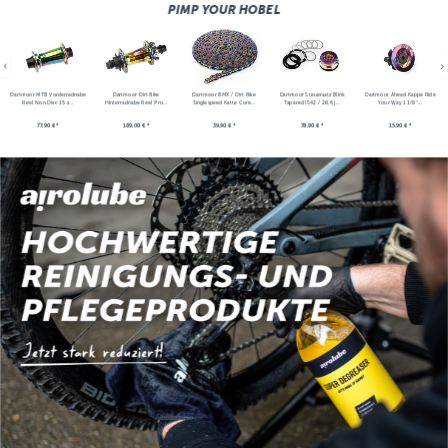
PIMP YOUR HOBEL
Dartmoor MTB Vorderradnabe
Dartmoor Dirt Bike
Dartmoor BMX / Dirt Bike
Dartmoor Steuersatz Blink
Dartmoor Ahead Kappe Ride
Reel Non Disc 15 x...
Hinterradnabe Reel Pro...
Singlespeed Kette Core...
Tapered IS42 / 28,6 |...
Your Way 1 1/8"...
77,90 € *
189,00 € *
39,90 € *
78,90 € *
15,90 € *