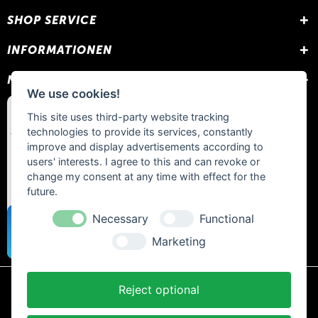
SHOP SERVICE
INFORMATIONEN
NEWSLETTER
We use cookies!
This site uses third-party website tracking
technologies to provide its services, constantly
improve and display advertisements according to
users' interests. I agree to this and can revoke or
change my consent at any time with effect for the
future.
Necessary
Functional
Marketing
Reject optional
* Alle Preise inkl. gesetzl. Mehrwertsteuer zzgl.
Versandkosten
und ggf.
Nachnahmegebühren, wenn nicht anders beschrieben.