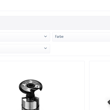
Farbe
TMOOR
(
4
)
Grün
(
1
)
Lila
(
1
)
Petrol
(
1
)
von
5,90 €
bis
30,90 €
Rot
(
1
)
Schwarz
(
3
)
Silber
(
1
)
Türkis
(
1
)