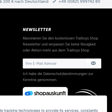
ab 100 € nach Deutschland
+49 (0)821 999742 80
NEWSLETTER
Abonnieren Sie den kostenlosen Trailtoys Shop
Newsletter und verpassen Sie keine Neuigkeit
oder Aktion mehr aus dem Trailtoys Shop.
Ich habe die
Datenschutzbestimmungen
zur
Kenntnis genommen.
te tracking technologies to provide its services, constantly