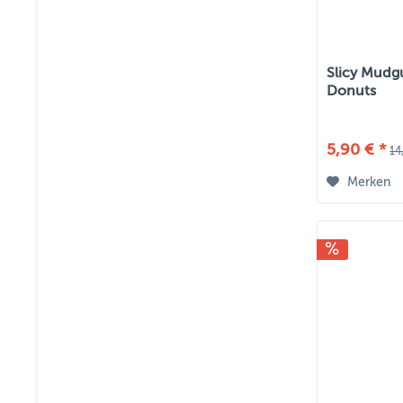
Slicy Mudg
Donuts
5,90 € *
14
Merken