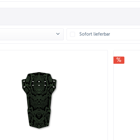
Sofort lieferbar
Y
(
58
)