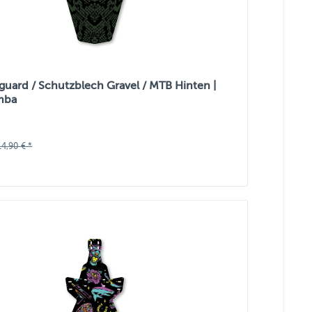
guard / Schutzblech Gravel / MTB Hinten |
mba
14,90 € *