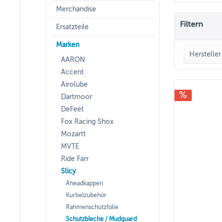
Merchandise
Filtern
Ersatzteile
Marken
Hersteller
AARON
Accent
SLIC
Airolube
Dartmoor
DeFeet
Fox Racing Shox
Mozartt
MVTE
Ride Farr
Slicy
Aheadkappen
Kurbelzubehör
Rahmenschutzfolie
Schutzbleche / Mudguard