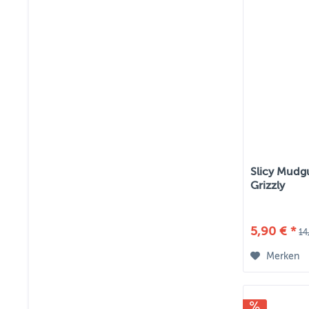
Slicy Mudg
Grizzly
5,90 € *
14
Merken