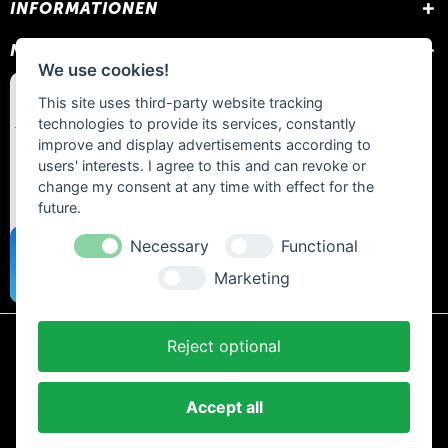
INFORMATIONEN
NEWSLETTER
We use cookies!
This site uses third-party website tracking
technologies to provide its services, constantly
improve and display advertisements according to
users' interests. I agree to this and can revoke or
change my consent at any time with effect for the
future.
Necessary
Functional
Marketing
Reject optional
* Alle Preise inkl. gesetzl. Mehrwertsteuer zzgl.
Versandkosten
und ggf.
Nachnahmegebühren, wenn nicht anders beschrieben.
Accept all
AGB und Kundeninformationen
Cookie-Einstellungen
Datenschutzerklärung
Impressum
Kontakt
Newsletter