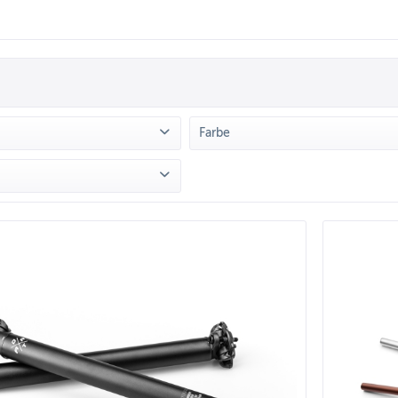
Farbe
TMOOR
(
13
)
Braun
(
1
)
 FARR
(
4
)
Grün
(
2
)
Lila
(
2
)
on
38,90 €
bis
199,00 €
Petrol
(
2
)
Petrol Chrome
(
1
)
Rot
(
4
)
Schwarz
(
11
)
Silber
(
1
)
Türkis
(
2
)