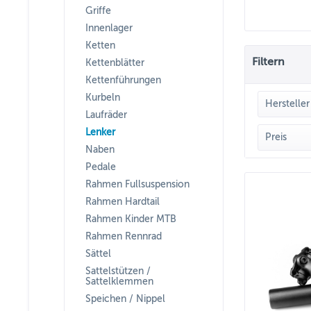
Griffe
Innenlager
Ketten
Filtern
Kettenblätter
Kettenführungen
Kurbeln
Hersteller
Laufräder
Lenker
DAR
Preis
Naben
RIDE
Pedale
v
Rahmen Fullsuspension
Rahmen Hardtail
Rahmen Kinder MTB
Rahmen Rennrad
Sättel
Sattelstützen /
Sattelklemmen
Speichen / Nippel