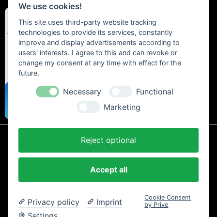
We use cookies!
This site uses third-party website tracking
technologies to provide its services, constantly
improve and display advertisements according to
users' interests. I agree to this and can revoke or
change my consent at any time with effect for the
future.
Necessary
Functional
Marketing
Reject optional
* Alle Preise inkl. gesetzl. Mehrwertsteuer zzgl.
Versandkosten
und ggf.
Nachnahmegebühren, wenn nicht anders beschrieben.
Accept all
AGB und Kundeninformationen
Cookie-Einstellungen
Datenschutzerklärung
Impressum
Kontakt
Newsletter
Cookie Consent
Widerrufsrecht
Zahlung und Versand
Privacy policy
Imprint
by Prive
Copyright © 2024 Trailtoys Shop | offizieller Bikeshop mit der
Settings