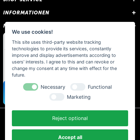
INFORMATIONEN
NEWSLETTER
We use cookies!
This site uses third-party website tracking
technologies to provide its services, constantly
improve and display advertisements according to
users' interests. I agree to this and can revoke or
change my consent at any time with effect for the
future.
Necessary
Functional
Marketing
Reject optional
* Alle Preise inkl. gesetzl. Mehrwertsteuer zzgl.
Versandkosten
und ggf.
Nachnahmegebühren, wenn nicht anders beschrieben.
Accept all
AGB und Kundeninformationen
Cookie-Einstellungen