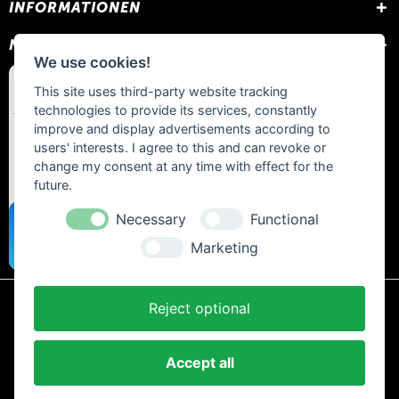
INFORMATIONEN
NEWSLETTER
We use cookies!
This site uses third-party website tracking
technologies to provide its services, constantly
improve and display advertisements according to
users' interests. I agree to this and can revoke or
change my consent at any time with effect for the
future.
Necessary
Functional
Marketing
Reject optional
* Alle Preise inkl. gesetzl. Mehrwertsteuer zzgl.
Versandkosten
und ggf.
Nachnahmegebühren, wenn nicht anders beschrieben.
Accept all
AGB und Kundeninformationen
Cookie-Einstellungen
Datenschutzerklärung
Impressum
Kontakt
Newsletter