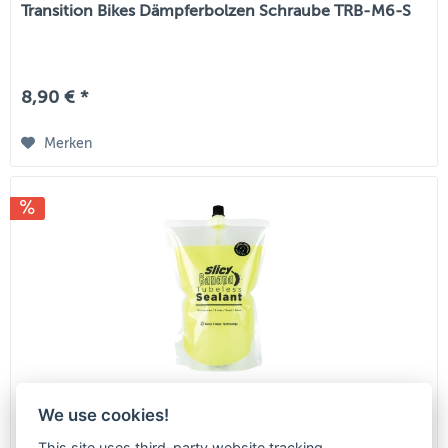
Transition Bikes Dämpferbolzen Schraube TRB-M6-S
8,90 € *
Merken
Slicy Fahrrad Reifendichtmittel / Tubelessmilch
We use cookies!
Banana Smoothy | 1000 ml
This site uses third-party website tracking