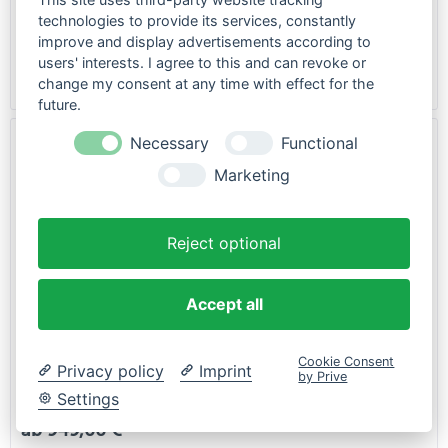
Inhalt
1 Liter
technologies to provide its services, constantly
11,90 € *
improve and display advertisements according to
29,90 € *
users' interests. I agree to this and can revoke or
change my consent at any time with effect for the
Merken
future.
Necessary
Functional
Marketing
Reject optional
Accept all
Dartmoor Trail / Enduro Rahmen Rocbird 29"/27.5" |
Cookie Consent
ohne Dämpfer
Privacy policy
Imprint
by Prive
Settings
ab 949,00 € *