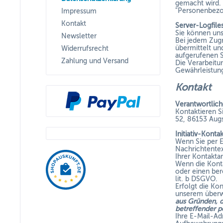
gemacht wird.
"Personenbezoge
Impressum
Kontakt
Server-Logfile
Sie können un
Newsletter
Bei jedem Zugr
übermittelt un
Widerrufsrecht
aufgerufenen S
Zahlung und Versand
Die Verarbeitu
Gewährleistung
Kontakt
Verantwortlich
Kontaktieren S
52,
86153
Aug
Initiativ-Kont
Wenn Sie per E
Nachrichtentex
Ihrer Kontakta
Wenn die Konta
oder einen ber
lit. b DSGVO.
Erfolgt die Ko
unserem überwi
aus Gründen, d
betreffender 
Ihre E-Mail-Ad