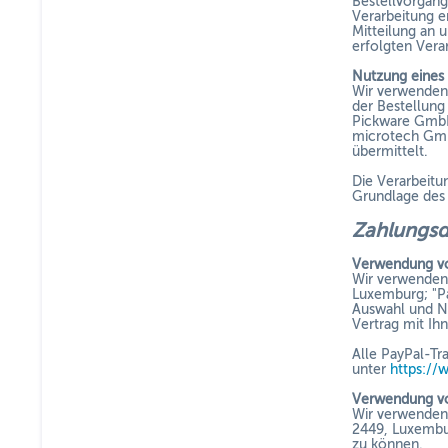
Bestellvorgang
Verarbeitung er
Mitteilung an 
erfolgten Vera
Nutzung eines
Wir verwenden
der Bestellun
Pickware GmbH
microtech Gmb
übermittelt.
Die Verarbeitu
Grundlage des 
Zahlungs
Verwendung v
Wir verwenden 
Luxemburg; "Pa
Auswahl und Nu
Vertrag mit Ih
Alle PayPal-Tr
unter
https://
Verwendung vo
Wir verwenden 
2449, Luxembur
zu können.