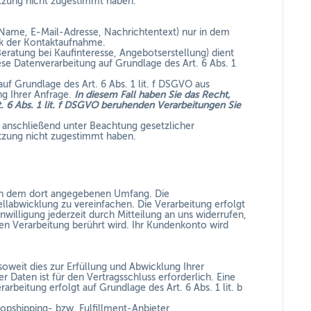
tzung nicht zugestimmt haben.
Name, E-Mail-Adresse, Nachrichtentext) nur in dem
ck der Kontaktaufnahme.
atung bei Kaufinteresse, Angebotserstellung) dient
ese Datenverarbeitung auf Grundlage des Art. 6 Abs. 1
uf Grundlage des Art. 6 Abs. 1 lit. f DSGVO aus
g Ihrer Anfrage.
In diesem Fall haben Sie das Recht,
rt. 6 Abs. 1 lit. f DSGVO beruhenden Verarbeitungen Sie
n anschließend unter Beachtung gesetzlicher
tzung nicht zugestimmt haben.
in dem dort angegebenen Umfang. Die
llabwicklung zu vereinfachen. Die Verarbeitung erfolgt
inwilligung jederzeit durch Mitteilung an uns widerrufen,
ten Verarbeitung berührt wird. Ihr Kundenkonto wird
oweit dies zur Erfüllung und Abwicklung Ihrer
er Daten ist für den Vertragsschluss erforderlich. Eine
arbeitung erfolgt auf Grundlage des Art. 6 Abs. 1 lit. b
opshipping- bzw. Fulfillment-Anbieter,