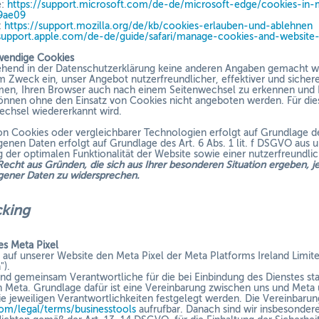
e:
https://support.microsoft.com/de-de/microsoft-edge/cookies-i
9ae09
:
https://support.mozilla.org/de/kb/cookies-erlauben-und-ablehnen
/support.apple.com/de-de/guide/safari/manage-cookies-and-website-
wendige Cookies
ehend in der Datenschutzerklärung keine anderen Angaben gemacht we
 Zweck ein, unser Angebot nutzerfreundlicher, effektiver und siche
en, Ihren Browser auch nach einem Seitenwechsel zu erkennen und Ih
können ohne den Einsatz von Cookies nicht angeboten werden. Für dies
chsel wiedererkannt wird.
n Cookies oder vergleichbarer Technologien erfolgt auf Grundlage de
nen Daten erfolgt auf Grundlage des Art. 6 Abs. 1 lit. f DSGVO aus 
 der optimalen Funktionalität der Website sowie einer nutzerfreundli
Recht aus Gründen, die sich aus Ihrer besonderen Situation ergeben, je
ener Daten zu widersprechen.
acking
s Meta Pixel
auf unserer Website den Meta Pixel der Meta Platforms Ireland Limit
").
ind gemeinsam Verantwortliche für die bei Einbindung des Dienstes st
n Meta. Grundlage dafür ist eine Vereinbarung zwischen uns und Me
die jeweiligen Verantwortlichkeiten festgelegt werden. Die Vereinbarun
om/legal/terms/businesstools
aufrufbar. Danach sind wir insbesondere 