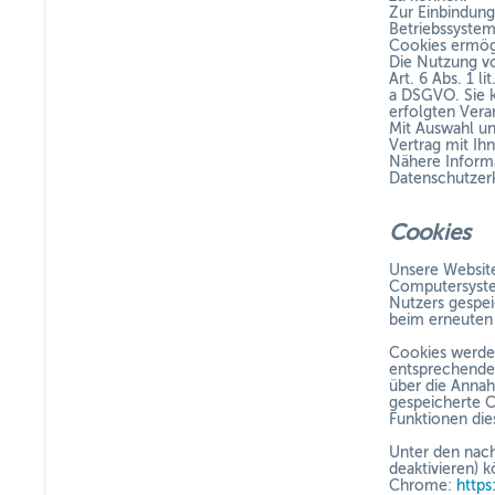
Zur Einbindung
Betriebssystem
Cookies ermög
Die Nutzung vo
Art. 6 Abs. 1 l
a DSGVO. Sie k
erfolgten Vera
Mit Auswahl un
Vertrag mit Ih
Nähere Informa
Datenschutzer
Cookies
Unsere Website
Computersystem
Nutzers gespei
beim erneuten 
Cookies werden
entsprechender
über die Annah
gespeicherte C
Funktionen die
Unter den nach
deaktivieren) 
Chrome:
http