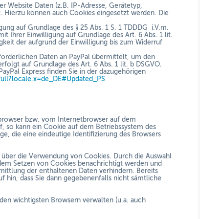
der Website Daten (z.B. IP-Adresse, Gerätetyp,
rt. Hierzu können auch Cookies eingesetzt werden. Die
igung auf Grundlage des § 25 Abs. 1 S. 1 TDDDG
i.V.m.
 Ihrer Einwilligung auf Grundlage des Art. 6 Abs. 1 lit.
keit der aufgrund der Einwilligung bis zum Widerruf
orderlichen Daten an PayPal übermittelt, um den
rfolgt auf Grundlage des Art. 6 Abs. 1 lit. b DSGVO.
ayPal Express finden Sie in der dazugehörigen
full?locale.x=de_DE#Updated_PS
etbrowser bzw. vom Internetbrowser auf dem
f, so kann ein Cookie auf dem Betriebssystem des
e, die eine eindeutige Identifizierung des Browsers
e über die Verwendung von Cookies. Durch die Auswahl
 dem Setzen von Cookies benachrichtigt werden und
ittlung der enthaltenen Daten verhindern. Bereits
f hin, dass Sie dann gegebenenfalls nicht sämtliche
 den wichtigsten Browsern verwalten (u.a. auch