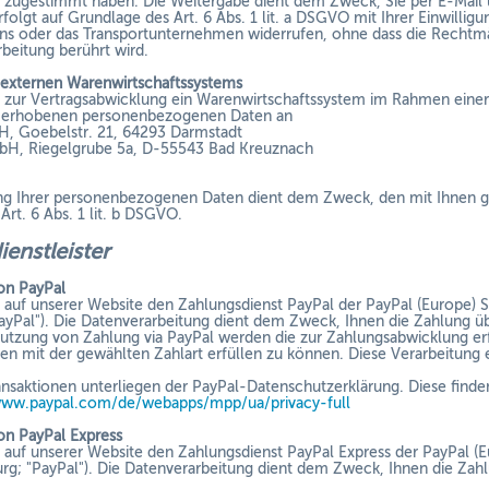
 zugestimmt haben. Die Weitergabe dient dem Zweck, Sie per E-Mail ü
folgt auf Grundlage des Art. 6 Abs. 1 lit. a DSGVO mit Ihrer Einwilligu
uns oder das Transportunternehmen widerrufen, ohne dass die Rechtmäß
rbeitung berührt wird.
 externen Warenwirtschaftssystems
 zur Vertragsabwicklung ein Warenwirtschaftssystem im Rahmen einer
g erhobenen personenbezogenen Daten an
, Goebelstr. 21, 64293 Darmstadt
H, Riegelgrube 5a, D-55543 Bad Kreuznach
ng Ihrer personenbezogenen Daten dient dem Zweck, den mit Ihnen ge
Art. 6 Abs. 1 lit. b DSGVO.
dienstleister
on PayPal
auf unserer Website den Zahlungsdienst PayPal der PayPal (Europe) S.à
yPal"). Die Datenverarbeitung dient dem Zweck, Ihnen die Zahlung üb
tzung von Zahlung via PayPal werden die zur Zahlungsabwicklung erf
nen mit der gewählten Zahlart erfüllen zu können. Diese Verarbeitung e
ansaktionen unterliegen der PayPal-Datenschutzerklärung. Diese finde
www.paypal.com/de/webapps/mpp/ua/privacy-full
n PayPal Express
auf unserer Website den Zahlungsdienst PayPal Express der PayPal (Eur
g; "PayPal"). Die Datenverarbeitung dient dem Zweck, Ihnen die Zahl