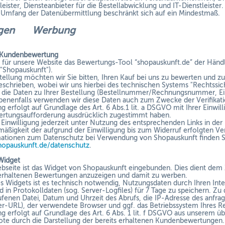
eister, Diensteanbieter für die Bestellabwicklung und IT-Dienstleister. 
Umfang der Datenübermittlung beschränkt sich auf ein Mindestmaß.
ungen
Werbung
-Kundenbewertung
 für unsere Website das Bewertungs-Tool “shopauskunft.de” der Händ
 "Shopauskunft").
tellung möchten wir Sie bitten, Ihren Kauf bei uns zu bewerten und
eschrieben, wobei wir uns hierbei des technischen Systems "Rechtss
r die Daten zu Ihrer Bestellung (Bestellnummer/Rechnungsnummer, Ei
enenfalls verwenden wir diese Daten auch zum Zwecke der Verifikati
ng erfolgt auf Grundlage des Art. 6 Abs.1 lit. a DSGVO mit Ihrer Einwi
ertungsaufforderung ausdrücklich zugestimmt haben.
 Einwilligung jederzeit unter Nutzung des entsprechenden Links in der
mäßigkeit der aufgrund der Einwilligung bis zum Widerruf erfolgten Ve
mationen zum Datenschutz bei Verwendung von Shopauskunft finden S
hopauskunft.de/datenschutz
.
Widget
bseite ist das Widget von Shopauskunft eingebunden. Dies dient dem
erhaltenen Bewertungen anzuzeigen und damit zu werben.
s Widgets ist es technisch notwendig, Nutzungsdaten durch Ihren Int
d in Protokolldaten (sog. Server-Logfiles) für 7 Tage zu speichern. 
fenen Datei, Datum und Uhrzeit des Abrufs, die IP-Adresse des anfrag
rer-URL), der verwendete Browser und ggf. das Betriebssystem Ihres 
ng erfolgt auf Grundlage des Art. 6 Abs. 1 lit. f DSGVO aus unserem
te durch die Darstellung der bereits erhaltenen Kundenbewertungen