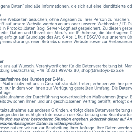
ne Daten" sind alle Informationen, die sich auf eine identifizierte od
s
sere Webseiten besuchen, ohne Angaben zu Ihrer Person zu machen.
iff auf unsere Website werden an uns oder unseren Webhoster / IT-Di
d in Protokolldaten (sog. Server-Logfiles) gespeichert. Zu diesen ge
eite, Datum und Uhrzeit des Abrufs, die IP-Adresse, die übertragene
ng erfolgt auf Grundlage des Art. 6 Abs. 1 lit. f DSGVO aus unserem ü
 eines störungsfreien Betriebs unserer Website sowie zur Verbesser
er
ie uns auf Wunsch. Verantwortlicher für die Datenverarbeitung ist:
Mar
sburg
Deutschland,
+49 (0)821 999742 80,
shop@trailtoys-b2b.de
aktaufnahme des Kunden per E-Mail
-Mail initiativ mit uns in Geschäftskontakt treten, erheben wir Ihre
t) nur in dem von Ihnen zur Verfügung gestellten Umfang. Die Daten
nfrage.
ktaufnahme der Durchführung vorvertraglichen Maßnahmen (bspw. Ber
eits zwischen Ihnen und uns geschlossenen Vertrag betrifft, erfolgt di
ntaktaufnahme aus anderen Gründen, erfolgt diese Datenverarbeitung a
egenden berechtigten Interesse an der Bearbeitung und Beantwortun
ie sich aus Ihrer besonderen Situation ergeben, jederzeit dieser auf A
personenbezogener Daten zu widersprechen.
resse nutzen wir nur zur Bearbeitung Ihrer Anfrage. Ihre Daten werde