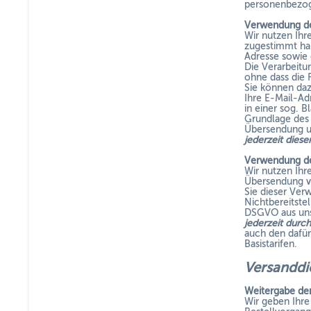
personenbezog
Verwendung de
Wir nutzen Ihr
zugestimmt hab
Adresse sowie 
Die Verarbeitun
ohne dass die 
Sie können daz
Ihre E-Mail-Ad
in einer sog. B
Grundlage des 
Übersendung u
jederzeit dies
Verwendung de
Wir nutzen Ihr
Übersendung vo
Sie dieser Ver
Nichtbereitstel
DSGVO aus uns
jederzeit durc
auch den dafür
Basistarifen.
Versandd
Weitergabe de
Wir geben Ihre