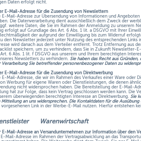
en Daten erfolgt nicht.
r E-Mail-Adresse für die Zusendung von Newslettern
e E-Mail-Adresse zur Übersendung von Informationen und Angeboten p
en. Die Datenverarbeitung dient ausschließlich dem Zweck der werbli
ggf. weitere Daten, die Sie im Rahmen der Anmeldung zu unserem New
g erfolgt auf Grundlage des Art. 6 Abs. 1 lit. a DSGVO mit Ihrer Einwil
Rechtmäßigkeit der aufgrund der Einwilligung bis zum Widerruf erfolgt
u den Newsletter jederzeit unter Nutzung des entsprechenden Links i
resse wird danach aus dem Verteiler entfernt. Trotz Entfernung aus de
lacklist speichern, um zu verhindern, dass Sie in Zukunft Newsletter-E
Art. 6 Abs. 1 lit. f DSGVO aus unserem und Ihrem berechtigten Intere
nseres Newsletters zu verhindern.
Sie haben das Recht aus Gründen, d
er Verarbeitung Sie betreffender personenbezogener Daten zu widersp
r E-Mail-Adresse für die Zusendung von Direktwerbung
e E-Mail-Adresse, die wir im Rahmen des Verkaufes einer Ware oder Die
n Werbung für eigene Waren oder Dienstleistungen, die denen ähnlich 
wendung nicht widersprochen haben. Die Bereitstellung der E-Mail-Adres
lung hat zur Folge, dass kein Vertrag geschlossen werden kann. Die Vera
erem überwiegenden berechtigten Interesse an Direktwerbung.
Sie 
h Mitteilung an uns widersprechen.
Die Kontaktdaten für die Ausübung 
 vorgesehenen Link in der Werbe-E-Mail nutzen. Hierfür entstehen ke
ienstleister
Warenwirtschaft
r E-Mail-Adresse an Versandunternehmen zur Information über den Ve
 E-Mail-Adresse im Rahmen der Vertragsabwicklung an das Transportu