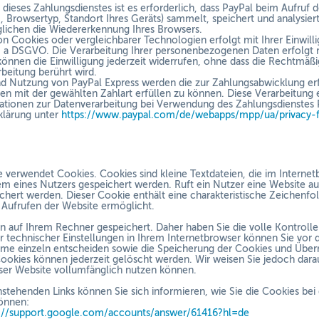
 dieses Zahlungsdienstes ist es erforderlich, dass PayPal beim Aufruf 
, Browsertyp, Standort Ihres Geräts) sammelt, speichert und analysie
lichen die Wiedererkennung Ihres Browsers.
n Cookies oder vergleichbarer Technologien erfolgt mit Ihrer Einwill
it. a DSGVO. Die Verarbeitung Ihrer personenbezogenen Daten erfolgt mit
önnen die Einwilligung jederzeit widerrufen, ohne dass die Rechtmäßig
rbeitung berührt wird.
d Nutzung von PayPal Express werden die zur Zahlungsabwicklung erf
nen mit der gewählten Zahlart erfüllen zu können. Diese Verarbeitung e
tionen zur Datenverarbeitung bei Verwendung des Zahlungsdienstes P
klärung unter
https://www.paypal.com/de/webapps/mpp/ua/privacy-
 verwendet Cookies. Cookies sind kleine Textdateien, die im Intern
 eines Nutzers gespeichert werden. Ruft ein Nutzer eine Website au
chert werden. Dieser Cookie enthält eine charakteristische Zeichenfolg
Aufrufen der Website ermöglicht.
 auf Ihrem Rechner gespeichert. Daher haben Sie die volle Kontroll
 technischer Einstellungen in Ihrem Internetbrowser können Sie vor
me einzeln entscheiden sowie die Speicherung der Cookies und Überm
ookies können jederzeit gelöscht werden. Wir weisen Sie jedoch darau
ser Website vollumfänglich nutzen können.
stehenden Links können Sie sich informieren, wie Sie die Cookies bei
können:
s://support.google.com/accounts/answer/61416?hl=de