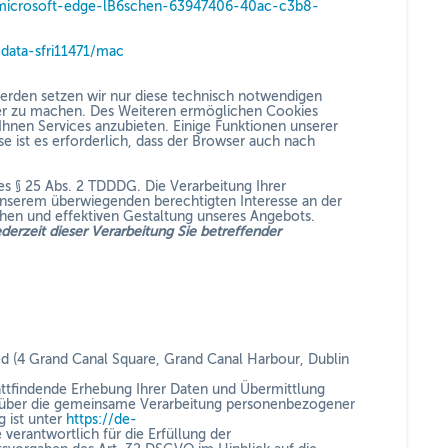
n-microsoft-edge-lB6schen-63947406-40ac-c3b8-
data-sfri11471/mac
rden setzen wir nur diese technisch notwendigen
rer zu machen. Des Weiteren ermöglichen Cookies
nen Services anzubieten. Einige Funktionen unserer
e ist es erforderlich, dass der Browser auch nach
s § 25 Abs. 2 TDDDG. Die Verarbeitung Ihrer
unserem überwiegenden berechtigten Interesse an der
chen und effektiven Gestaltung unseres Angebots.
derzeit dieser Verarbeitung Sie betreffender
ed (4 Grand Canal Square, Grand Canal Harbour, Dublin
attfindende Erhebung Ihrer Daten und Übermittlung
ta über die gemeinsame Verarbeitung personenbezogener
g ist unter
https://de-
verantwortlich für die Erfüllung der