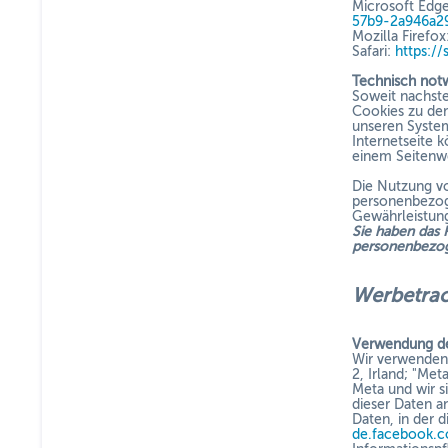
Microsoft Edg
57b9-2a946a2
Mozilla Firefox
Safari:
https:/
Technisch not
Soweit nachst
Cookies zu dem
unseren System
Internetseite 
einem Seitenwe
Die Nutzung vo
personenbezoge
Gewährleistung
Sie haben das 
personenbezog
Werbetr
Verwendung de
Wir verwenden 
2, Irland; "Meta
Meta und wir s
dieser Daten a
Daten, in der 
de.facebook.c