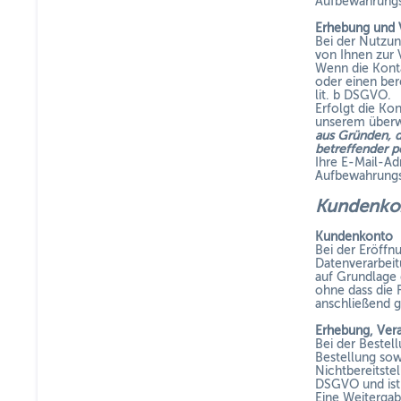
Aufbewahrungsf
Erhebung und 
Bei der Nutzun
von Ihnen zur
Wenn die Konta
oder einen ber
lit. b DSGVO.
Erfolgt die Ko
unserem überwi
aus Gründen, d
betreffender 
Ihre E-Mail-Ad
Aufbewahrungsf
Kundenk
Kundenkonto
Bei der Eröff
Datenverarbeit
auf Grundlage d
ohne dass die 
anschließend g
Erhebung, Ver
Bei der Bestel
Bestellung sowi
Nichtbereitstel
DSGVO und ist 
Eine Weitergab