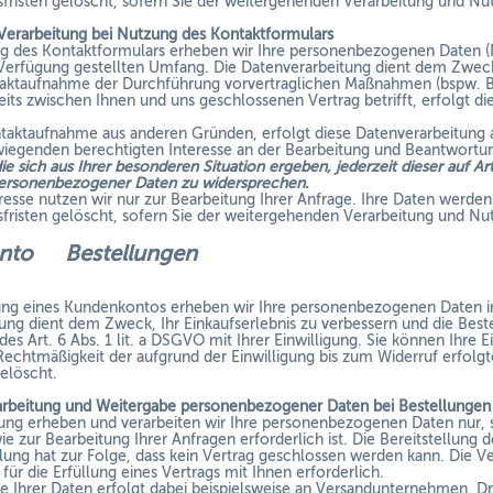
risten gelöscht, sofern Sie der weitergehenden Verarbeitung und Nu
Verarbeitung bei Nutzung des Kontaktformulars
g des Kontaktformulars erheben wir Ihre personenbezogenen Daten (
 Verfügung gestellten Umfang. Die Datenverarbeitung dient dem Zwe
ktaufnahme der Durchführung vorvertraglichen Maßnahmen (bspw. Ber
eits zwischen Ihnen und uns geschlossenen Vertrag betrifft, erfolgt di
ntaktaufnahme aus anderen Gründen, erfolgt diese Datenverarbeitung a
egenden berechtigten Interesse an der Bearbeitung und Beantwortun
ie sich aus Ihrer besonderen Situation ergeben, jederzeit dieser auf A
personenbezogener Daten zu widersprechen.
resse nutzen wir nur zur Bearbeitung Ihrer Anfrage. Ihre Daten werde
risten gelöscht, sofern Sie der weitergehenden Verarbeitung und Nu
onto Bestellungen
nung eines Kundenkontos erheben wir Ihre personenbezogenen Daten 
ung dient dem Zweck, Ihr Einkaufserlebnis zu verbessern und die Beste
es Art. 6 Abs. 1 lit. a DSGVO mit Ihrer Einwilligung. Sie können Ihre E
Rechtmäßigkeit der aufgrund der Einwilligung bis zum Widerruf erfolg
elöscht.
arbeitung und Weitergabe personenbezogener Daten bei Bestellungen
lung erheben und verarbeiten wir Ihre personenbezogenen Daten nur, s
e zur Bearbeitung Ihrer Anfragen erforderlich ist. Die Bereitstellung d
lung hat zur Folge, dass kein Vertrag geschlossen werden kann. Die Ver
für die Erfüllung eines Vertrags mit Ihnen erforderlich.
e Ihrer Daten erfolgt dabei beispielsweise an Versandunternehmen, Dr