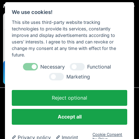
NEWSLETTER
We use cookies!
This site uses third-party website tracking
technologies to provide its services, constantly
improve and display advertisements according to
users' interests. I agree to this and can revoke or
change my consent at any time with effect for the
future.
Necessary
Functional
Marketing
Reject optional
* Alle Preise inkl. gesetzl. Mehrwertsteuer zzgl.
Versandkosten
und ggf.
Nachnahmegebühren, wenn nicht anders beschrieben.
Accept all
AGB und Kundeninformationen
Cookie-Einstellungen
Datenschutzerklärung
Impressum
Kontakt
Newsletter
Cookie Consent
Widerrufsrecht
Zahlung und Versand
Privacy policy
Imprint