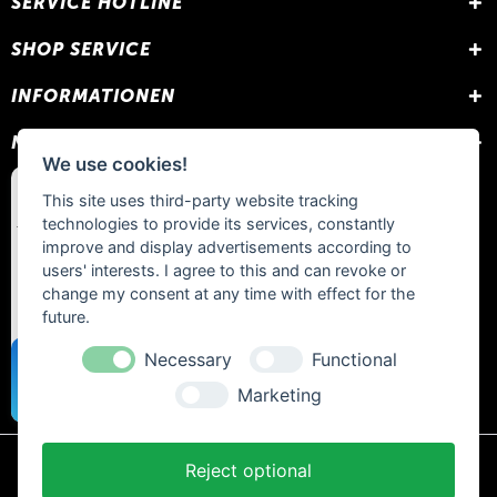
SERVICE HOTLINE
SHOP SERVICE
INFORMATIONEN
NEWSLETTER
We use cookies!
This site uses third-party website tracking
technologies to provide its services, constantly
improve and display advertisements according to
users' interests. I agree to this and can revoke or
change my consent at any time with effect for the
future.
Necessary
Functional
Marketing
Reject optional
* Alle Preise inkl. gesetzl. Mehrwertsteuer zzgl.
Versandkosten
und ggf.