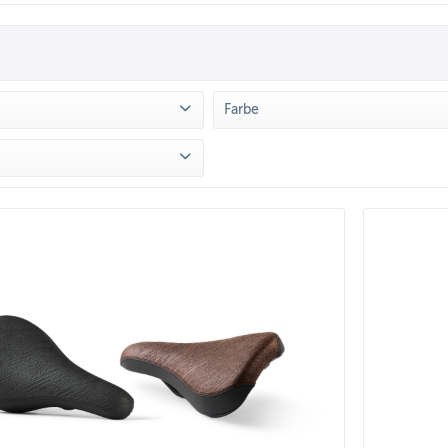
Farbe
TMOOR
(
12
)
Beige
(
1
)
Blau
(
2
)
Braun
(
1
)
on
14,90 €
bis
39,90 €
Grau
(
1
)
Rot
(
3
)
Schwarz
(
11
)