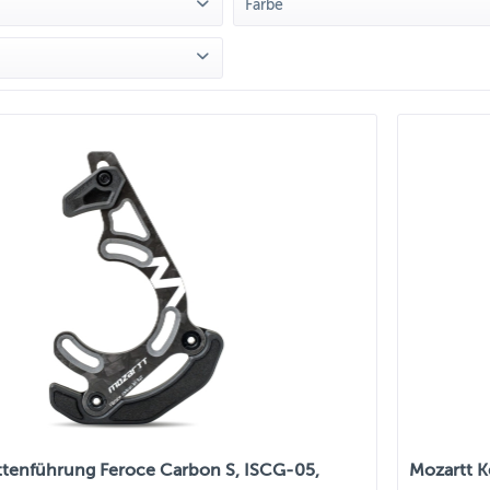
Farbe
ARTT
(
18
)
Gelb
(
8
)
Grün
(
8
)
Lila
(
8
)
on
19,90 €
bis
149,00 €
Orange
(
8
)
Schwarz
(
10
)
Weiß
(
10
)
ttenführung Feroce Carbon S, ISCG-05,
Mozartt K