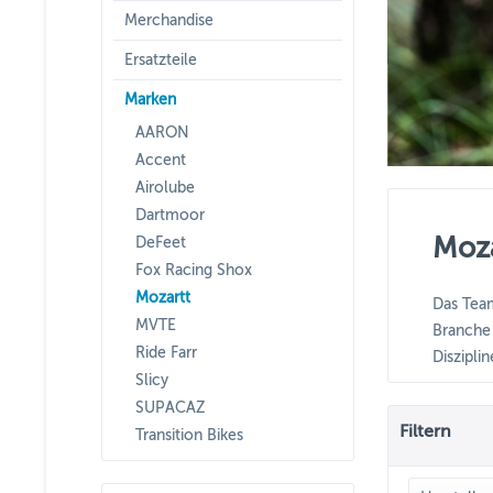
Merchandise
Ersatzteile
Marken
AARON
Accent
Airolube
Dartmoor
Moza
DeFeet
Fox Racing Shox
Mozartt
Das Team
MVTE
Branche 
Ride Farr
Diszipli
Slicy
SUPACAZ
Filtern
Transition Bikes