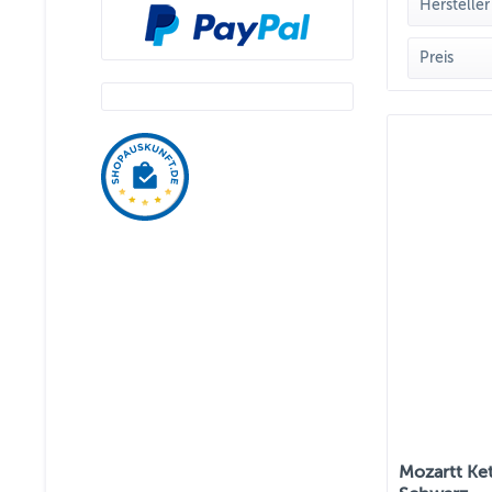
Hersteller
MOZ
Preis
v
Mozartt Ke