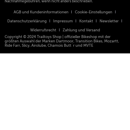
Nachnahmegebühren, wenn nicht anders beschrieben.
AGB und Kundeninformationen
Cookie-Einstellungen
Datenschutzerklärung
Impressum
Kontakt
Newsletter
Widerrufsrecht
Zahlung und Versand
Copyright © 2024 Trailtoys Shop | offizieller Bikeshop mit der
größten Auswahl der Marken Dartmoor, Transition Bikes, Mozartt,
Ride Farr, Slicy, Airolube, Chamois Butt´r und MVTE