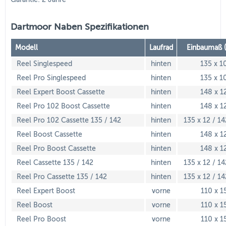
Dartmoor Naben Spezifikationen
Modell
Laufrad
Einbaumaß 
Reel Singlespeed
hinten
135 x 1
Reel Pro Singlespeed
hinten
135 x 1
Reel Expert Boost Cassette
hinten
148 x 1
Reel Pro 102 Boost Cassette
hinten
148 x 1
Reel Pro 102 Cassette 135 / 142
hinten
135 x 12 / 14
Reel Boost Cassette
hinten
148 x 1
Reel Pro Boost Cassette
hinten
148 x 1
Reel Cassette 135 / 142
hinten
135 x 12 / 14
Reel Pro Cassette 135 / 142
hinten
135 x 12 / 14
Reel Expert Boost
vorne
110 x 1
Reel Boost
vorne
110 x 1
Reel Pro Boost
vorne
110 x 1