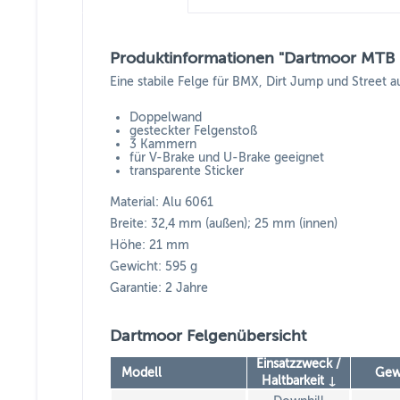
Produktinformationen "Dartmoor MTB Fe
Eine stabile Felge für BMX, Dirt Jump und Street
Doppelwand
gesteckter Felgenstoß
3 Kammern
für V-Brake und U-Brake geeignet
transparente Sticker
Material: Alu 6061
Breite: 32,4 mm (außen); 25 mm (innen)
Höhe: 21 mm
Gewicht: 595 g
Garantie: 2 Jahre
Dartmoor Felgenübersicht
Einsatzzweck /
Modell
Gew
Haltbarkeit ↓