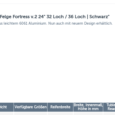
lge Fortress v.2 24" 32 Loch / 36 Loch | Schwarz"
 aus leichtem 6061 Aluminium. Nun auch mit neuem Design erhältlich.
Breite, Innenmaß,
Tubl
icht
Verfügbare Größen
Reifenbreite
Höhe in mm
Rea