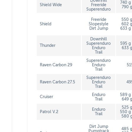
Downhill
740 g 
Shield Wide
Freeride
790 g
Superenduro
Freeride
550 g
Shield
Slopestyle
602 g
Dirt Jump
633 g 
Downhill
Superenduro
595 g 
Thunder
Enduro
633 g
Trail
Superenduro
Raven Carbon 29
Enduro
51
Trail
Superenduro
Raven Carbon 27.5
Enduro
49
Trail
Enduro
589 g 
Cruiser
Trail
649 g
525 g
Enduro
Patrol V.2
550 g 
Trail
580 g
Dirt Jump
485 g
Pumptrack