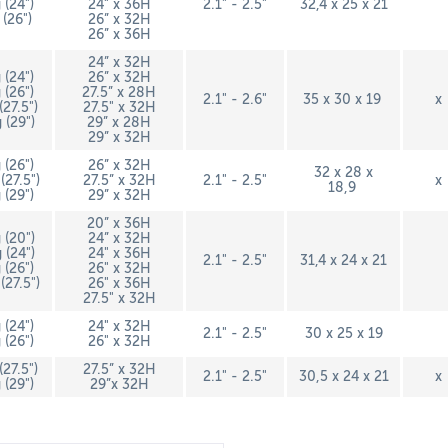
 (24")
24” x 36H
2.1" - 2.5"
32,4 x 25 x 21
 (26")
26” x 32H
26” x 36H
24” x 32H
 (24")
26” x 32H
 (26")
27.5” x 28H
2.1" - 2.6"
35 x 30 x 19
x
(27.5")
27.5" x 32H
 (29")
29” x 28H
29” x 32H
 (26")
26” x 32H
32 x 28 x
(27.5")
27.5” x 32H
2.1" - 2.5"
x
18,9
 (29")
29” x 32H
20” x 36H
 (20")
24” x 32H
 (24")
24" x 36H
2.1" - 2.5"
31,4 x 24 x 21
 (26")
26" x 32H
(27.5")
26" x 36H
27.5" x 32H
 (24")
24" x 32H
2.1" - 2.5"
30 x 25 x 19
 (26")
26" x 32H
(27.5")
27.5” x 32H
2.1" - 2.5"
30,5 x 24 x 21
x
 (29")
29”x 32H