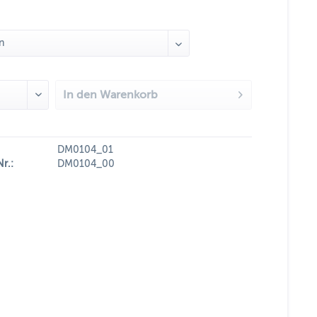
In den
Warenkorb
DM0104_01
Nr.:
DM0104_00