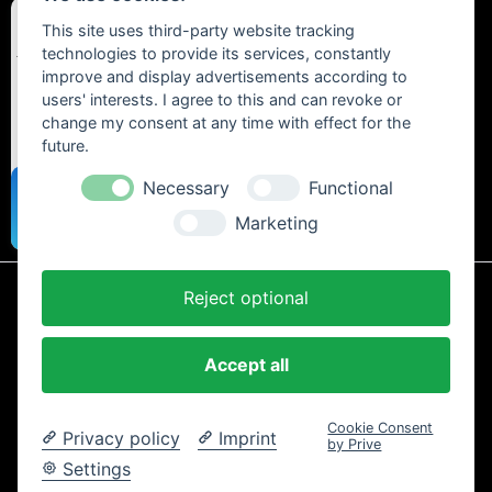
This site uses third-party website tracking
technologies to provide its services, constantly
improve and display advertisements according to
users' interests. I agree to this and can revoke or
change my consent at any time with effect for the
future.
Necessary
Functional
Marketing
Reject optional
* Alle Preise inkl. gesetzl. Mehrwertsteuer zzgl.
Versandkosten
und ggf.
Nachnahmegebühren, wenn nicht anders beschrieben.
Accept all
AGB und Kundeninformationen
Cookie-Einstellungen
Datenschutzerklärung
Impressum
Kontakt
Newsletter
Cookie Consent
Widerrufsrecht
Zahlung und Versand
Privacy policy
Imprint
by Prive
Copyright © 2024 Trailtoys Shop | offizieller Bikeshop mit der
Settings
größten Auswahl der Marken Dartmoor, Transition Bikes, Mozartt,