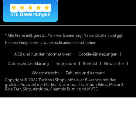
* Alle Preise inkl. gesetzl. Mehrwertsteuer zzgl.
Versandkosten
und ggf.
Nachnahmegebühren, wenn nicht anders beschrieben.
AGB und Kundeninformationen
Cookie-Einstellungen
Datenschutzerklärung
Impressum
Kontakt
Newsletter
Widerrufsrecht
Zahlung und Versand
Copyright © 2024 Trailtoys Shop | offizieller Bikeshop mit der
größten Auswahl der Marken Dartmoor, Transition Bikes, Mozartt,
Ride Farr, Slicy, Airolube, Chamois Butt´r und MVTE