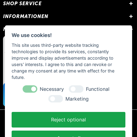
SHOP SERVICE
INFORMATIONEN
NEWSLETTER
We use cookies!
This site uses third-party website tracking
technologies to provide its services, constantly
improve and display advertisements according to
users' interests. I agree to this and can revoke or
change my consent at any time with effect for the
future.
Necessary
Functional
Marketing
Reject optional
* Alle Preise inkl. gesetzl. Mehrwertsteuer zzgl.
Versandkosten
und ggf.
Nachnahmegebühren, wenn nicht anders beschrieben.