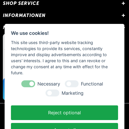
SHOP SERVICE
INFORMATIONEN
NEWSLETTER
We use cookies!
This site uses third-party website tracking
technologies to provide its services, constantly
improve and display advertisements according to
users' interests. I agree to this and can revoke or
change my consent at any time with effect for the
future.
Necessary
Functional
Marketing
Reject optional
* Alle Preise inkl. gesetzl. Mehrwertsteuer zzgl.
Versandkosten
und ggf.
Nachnahmegebühren, wenn nicht anders beschrieben.