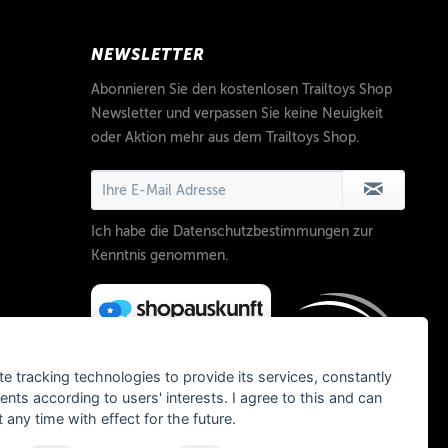
NEWSLETTER
Abonnieren Sie den kostenlosen Trailtoys Shop
Newsletter und verpassen Sie keine Neuigkeit
oder Aktion mehr aus dem Trailtoys Shop.
Ich habe die
Datenschutzbestimmungen
zur
Kenntnis genommen.
te tracking technologies to provide its services, constantly
ts according to users' interests. I agree to this and can
any time with effect for the future.