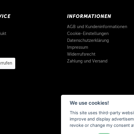
VICE
INFORMATIONEN
AGB und Kundeninformationen
ukt
Cookie-Einstellungen
Datenschutzerklärung
Impressum
Widerrufsrecht
Zahlung und Versand
rrufen
We use cookies!
This site uses third-party websi
improve and display advertisemen
revoke or change my consent at 