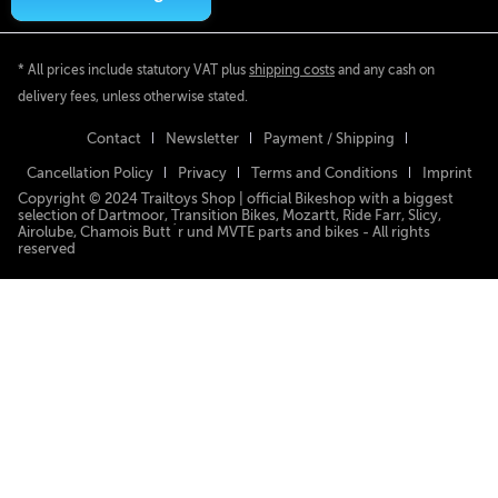
* All prices include statutory VAT plus
shipping costs
and any cash on
delivery fees, unless otherwise stated.
Contact
Newsletter
Payment / Shipping
Cancellation Policy
Privacy
Terms and Conditions
Imprint
Copyright © 2024 Trailtoys Shop | official Bikeshop with a biggest
selection of Dartmoor, Transition Bikes, Mozartt, Ride Farr, Slicy,
Airolube, Chamois Butt´r und MVTE parts and bikes - All rights
reserved