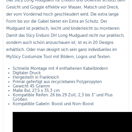
Das Slicy Long Mudguard für Enduro und Downhill schützt dein
Gesicht und Goggle effektiv vor Wasser, Matsch und Dreck,
der vom Vorderrad hoch geschleudert wird. Die extra lange
Form bis vor die Gabel bietet ein Extra an Schutz. Der
Mudguard ist praktisch, leicht und kinderleicht zu montieren.
Damit das Slicy Enduro DH Long Mudguard nicht nur praktisch,
sondern auch schön anzuschauen ist, ist es in 20 Designs
erhältlich. Oder man designt sich sein ganz individuelles im
MySlicy Costumize Tool mit Bildern, Logos und Texten.
Schnelle Montage mit 4 enthaltenen Kabelbindern
Digitaler Druck
Hergestellt in Frankreich
Primär gefertigt aus recyclebares Polypropylen
Gewicht 45 Gramm
Maße BxL 27,5 x 35,3 cm
Kompatible Reifen: 26 bis 29 Zoll, 2,3 bis 3“ und Plus
Größen
Kompatible Gabeln: Boost und Non-Boost