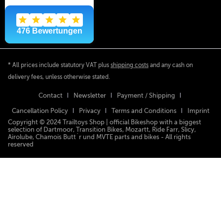
* All prices include statutory VAT plus
shipping costs
and any cash on
delivery fees, unless otherwise stated.
Contact
Newsletter
Payment / Shipping
Cancellation Policy
Privacy
Terms and Conditions
Imprint
Copyright © 2024 Trailtoys Shop | official Bikeshop with a biggest
selection of Dartmoor, Transition Bikes, Mozartt, Ride Farr, Slicy,
Airolube, Chamois Butt´r und MVTE parts and bikes - All rights
reserved