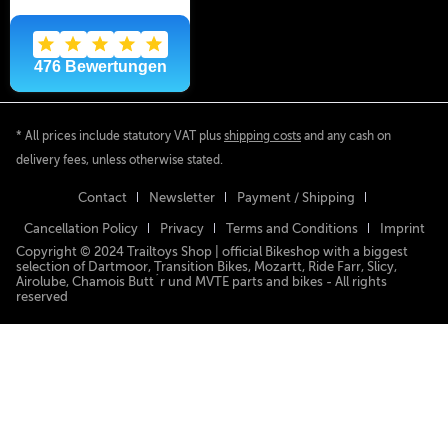
* All prices include statutory VAT plus
shipping costs
and any cash on
delivery fees, unless otherwise stated.
Contact
Newsletter
Payment / Shipping
Cancellation Policy
Privacy
Terms and Conditions
Imprint
Copyright © 2024 Trailtoys Shop | official Bikeshop with a biggest
selection of Dartmoor, Transition Bikes, Mozartt, Ride Farr, Slicy,
Airolube, Chamois Butt´r und MVTE parts and bikes - All rights
reserved