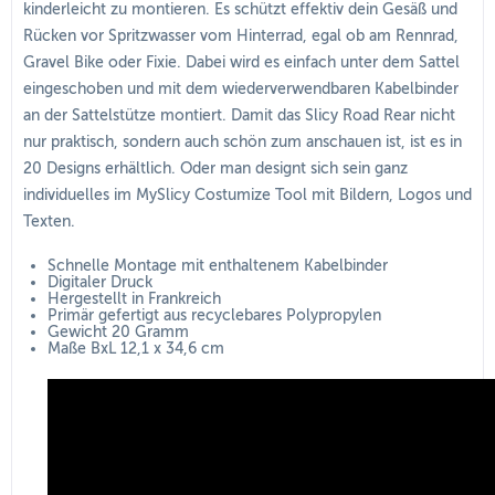
kinderleicht zu montieren. Es schützt effektiv dein Gesäß und
Rücken vor Spritzwasser vom Hinterrad, egal ob am Rennrad,
Gravel Bike oder Fixie. Dabei wird es einfach unter dem Sattel
eingeschoben und mit dem wiederverwendbaren Kabelbinder
an der Sattelstütze montiert. Damit das Slicy Road Rear nicht
nur praktisch, sondern auch schön zum anschauen ist, ist es in
20 Designs erhältlich. Oder man designt sich sein ganz
individuelles im MySlicy Costumize Tool mit Bildern, Logos und
Texten.
Schnelle Montage mit enthaltenem Kabelbinder
Digitaler Druck
Hergestellt in Frankreich
Primär gefertigt aus recyclebares Polypropylen
Gewicht 20 Gramm
Maße BxL 12,1 x 34,6 cm