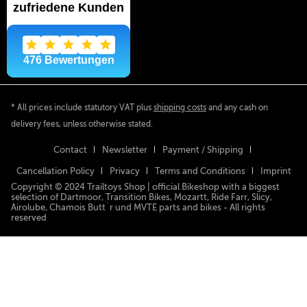
* All prices include statutory VAT plus
shipping costs
and any cash on
delivery fees, unless otherwise stated.
Contact
Newsletter
Payment / Shipping
Cancellation Policy
Privacy
Terms and Conditions
Imprint
Copyright © 2024 Trailtoys Shop | official Bikeshop with a biggest
selection of Dartmoor, Transition Bikes, Mozartt, Ride Farr, Slicy,
Airolube, Chamois Butt´r und MVTE parts and bikes - All rights
reserved