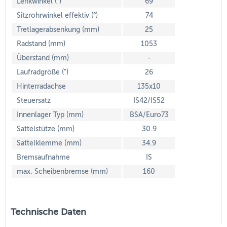
Lenkwinkel (°)
69
Sitzrohrwinkel effektiv (°)
74
Tretlagerabsenkung (mm)
25
Radstand (mm)
1053
Überstand (mm)
-
Laufradgröße (")
26
Hinterradachse
135x10
Steuersatz
IS42/IS52
Innenlager Typ (mm)
BSA/Euro73
Sattelstütze (mm)
30.9
Sattelklemme (mm)
34.9
Bremsaufnahme
IS
max. Scheibenbremse (mm)
160
Technische Daten