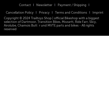
Contact
Newsletter
Payment / Shipping
Cancellation Policy
Privacy
Terms and Conditions
Imprint
Copyright © 2024 Trailtoys Shop | official Bikeshop with a biggest
selection of Dartmoor, Transition Bikes, Mozartt, Ride Farr, Slicy,
Airolube, Chamois Butt´r und MVTE parts and bikes - All rights
reserved