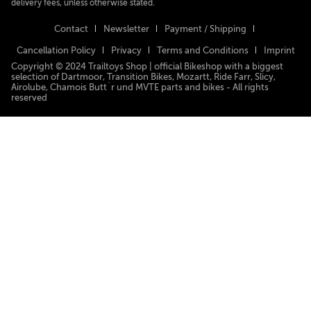
delivery fees, unless otherwise stated.
Contact
Newsletter
Payment / Shipping
Cancellation Policy
Privacy
Terms and Conditions
Imprint
Copyright © 2024 Trailtoys Shop | official Bikeshop with a biggest
selection of Dartmoor, Transition Bikes, Mozartt, Ride Farr, Slicy,
Airolube, Chamois Butt´r und MVTE parts and bikes - All rights
reserved