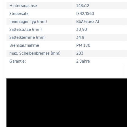
Hinterradachse
148x12
Steuersatz
IS42/IS60
Innenlager Typ (mm)
BSA/euro 73
Sattelstütze (mm)
30,90
Sattelklemme (mm)
34,9
Bremsaufnahme
PM 180
max. Scheibenbremse (mm)
203
Garantie:
2 Jahre