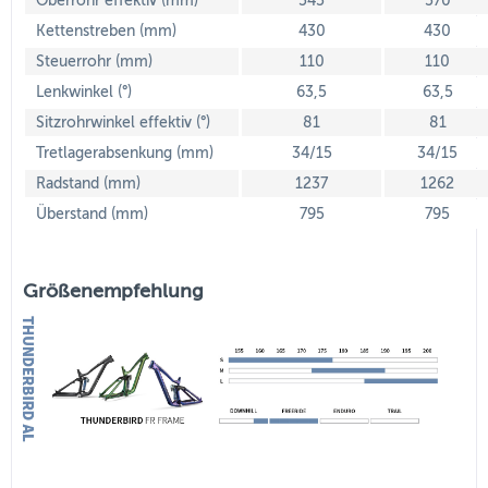
Oberrohr effektiv (mm)
545
570
Kettenstreben (mm)
430
430
Steuerrohr (mm)
110
110
Lenkwinkel (°)
63,5
63,5
Sitzrohrwinkel effektiv (°)
81
81
Tretlagerabsenkung (mm)
34/15
34/15
Radstand (mm)
1237
1262
Überstand (mm)
795
795
Größenempfehlung