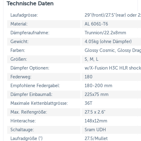
Technische Daten
Laufadgrösse:
29"(front)/27.5"(rear) oder 2
Material:
AL 6061-T6
Dämpferaufnahme:
Trunnion/22.2x8mm
Gewicht:
4.05kg (ohne Dämpfer)
Farben:
Glossy Cosmic, Glossy Drag
Größen:
S, M, L
Dämpfer Optionen:
w/X-Fusion H3C HLR shock
Federweg:
180
Empfohlene Federgabel:
180-200 mm
Dämpfer Einbaumaß:
225x75 mm
Maximale Kettenblattgrösse:
36T
Max. Reifengröße:
27.5 x 2.6"
Hinterachse:
148x12mm
Schaltauge:
Sram UDH
Laufradgröße (")
27.5/Mullet