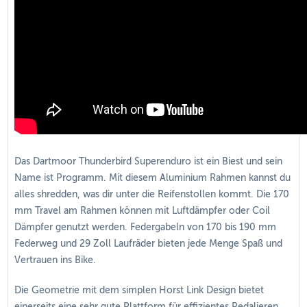
Das Dartmoor Thunderbird Superenduro ist ein Biest und sein
Name ist Programm. Mit diesem Aluminium Rahmen kannst du
alles shredden, was dir unter die Reifenstollen kommt. Die 170
mm Travel am Rahmen können mit Luftdämpfer oder Coil
Dämpfer genutzt werden. Federgabeln von 170 bis 190 mm
Federweg und 29 Zoll Laufräder bieten jede Menge Spaß und
Vertrauen ins Bike.
Die Geometrie mit dem simplen Horst Link Design bietet
einerseits eine sehr gute Plattform für effizientes Pedalieren