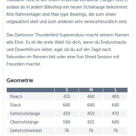
sodass du in jedem Bikeshop ein neuen Schaltauge bekommst.
Alle Rahmenlager sind Max type Bearings, die zum einen
unglaublich steif und zum anderen sehr servicefreundlich sind.
Das Dartmoor Thunderbird Superenduro macht seinem Namen
alle Ehre. Es ist die erste Wahl für dich, wenn du Endurotracks
und Downhillruns liebst, egal ob du auf der Jagd nach
Sekunden im Rennen bist oder eine Fun Shred Session mit
Freunden machst.
Geometrie
S
M
L
Reach
435
460
485
Stack
640
640
640
Sattelrohrlänge
430
450
470
Oberrohrlänge
590
615
640
Sattelrohrwinkel
76
76
76