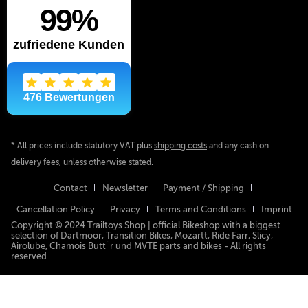
* All prices include statutory VAT plus
shipping costs
and any cash on
delivery fees, unless otherwise stated.
Contact
Newsletter
Payment / Shipping
Cancellation Policy
Privacy
Terms and Conditions
Imprint
Copyright © 2024 Trailtoys Shop | official Bikeshop with a biggest
selection of Dartmoor, Transition Bikes, Mozartt, Ride Farr, Slicy,
Airolube, Chamois Butt´r und MVTE parts and bikes - All rights
reserved