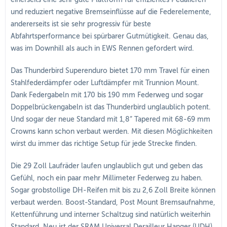
und reduziert negative Bremseinflüsse auf die Federelemente,
andererseits ist sie sehr progressiv für beste
Abfahrtsperformance bei spürbarer Gutmütigkeit. Genau das,
was im Downhill als auch in EWS Rennen gefordert wird.
Das Thunderbird Superenduro bietet 170 mm Travel für einen
Stahlfederdämpfer oder Luftdämpfer mit Trunnion Mount.
Dank Federgabeln mit 170 bis 190 mm Federweg und sogar
Doppelbrückengabeln ist das Thunderbird unglaublich potent.
Und sogar der neue Standard mit 1,8“ Tapered mit 68-69 mm
Crowns kann schon verbaut werden. Mit diesen Möglichkeiten
wirst du immer das richtige Setup für jede Strecke finden.
Die 29 Zoll Laufräder laufen unglaublich gut und geben das
Gefühl, noch ein paar mehr Millimeter Federweg zu haben.
Sogar grobstollige DH-Reifen mit bis zu 2,6 Zoll Breite können
verbaut werden. Boost-Standard, Post Mount Bremsaufnahme,
Kettenführung und interner Schaltzug sind natürlich weiterhin
Standard. Neu ist der SRAM Universal Derailleur Hanger (UDH),