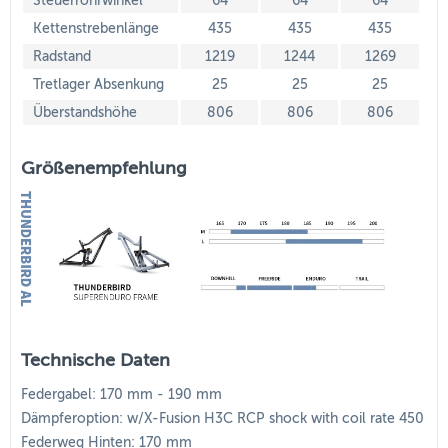
Steuerrohrwinkel
64
64
64
Kettenstrebenlänge
435
435
435
Radstand
1219
1244
1269
Tretlager Absenkung
25
25
25
Überstandshöhe
806
806
806
Größenempfehlung
Technische Daten
Federgabel: 170 mm - 190 mm
Dämpferoption: w/X-Fusion H3C RCP shock with coil rate 450
Federweg Hinten: 170 mm