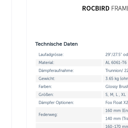
Technische Daten
Laufadgrösse:
29"/27.5" od
Material:
AL 6061-T6
Dämpferaufnahme:
Trunnion/ 
Gewicht:
3.65 kg (oh
Farben:
Glossy Brush
Größen:
S, M, L , XL
Dämpfer Optionen:
Fox Float 
160 mm (En
Federweg:
140 mm (Tra
160-170 mm 