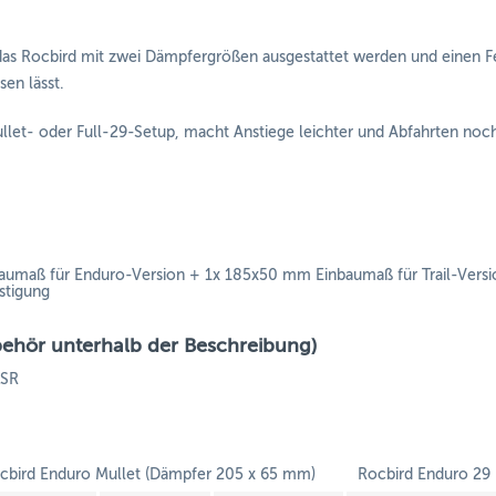
das Rocbird mit zwei Dämpfergrößen ausgestattet werden und einen
en lässt.
llet- oder Full-29-Setup, macht Anstiege leichter und Abfahrten noch 
umaß für Enduro-Version + 1x 185x50 mm Einbaumaß für Trail-Versi
stigung
behör unterhalb der Beschreibung)
LSR
cbird Enduro Mullet (Dämpfer 205 x 65 mm)
Rocbird Enduro 29