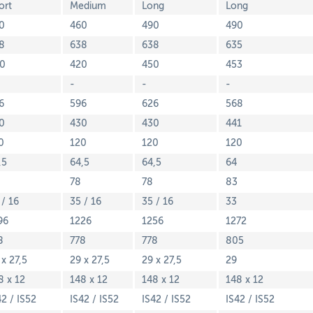
ort
Medium
Long
Long
0
460
490
490
8
638
638
635
0
420
450
453
-
-
-
6
596
626
568
0
430
430
441
0
120
120
120
,5
64,5
64,5
64
78
78
83
 / 16
35 / 16
35 / 16
33
96
1226
1256
1272
8
778
778
805
 x 27,5
29 x 27,5
29 x 27,5
29
8 x 12
148 x 12
148 x 12
148 x 12
42 / IS52
IS42 / IS52
IS42 / IS52
IS42 / IS52