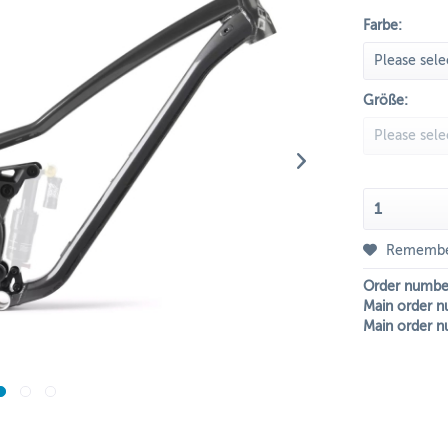
Farbe:
Größe:
Rememb
Order numbe
Main order n
Main order n