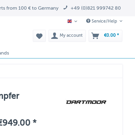
arts from 100 € to Germany
+49 (0)821 999742 80
Service/Help
EN
My account
€0.00 *
ands
mpfer
€949.00 *