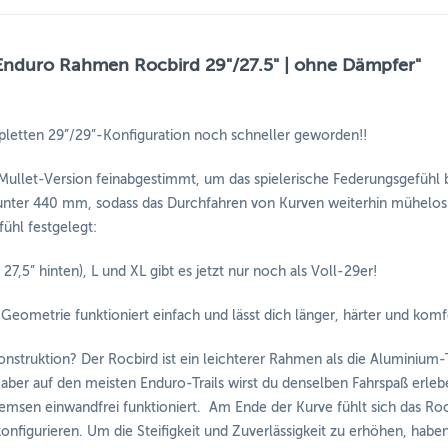
 Enduro Rahmen Rocbird 29"/27.5" | ohne Dämpfer"
ompletten 29”/29”-Konfiguration noch schneller geworden!!
ullet-Version feinabgestimmt, um das spielerische Federungsgefühl be
 unter 440 mm, sodass das Durchfahren von Kurven weiterhin mühelos 
ühl festgelegt:
27,5” hinten), L und XL gibt es jetzt nur noch als Voll-29er!
ometrie funktioniert einfach und lässt dich länger, härter und komfo
nstruktion? Der Rocbird ist ein leichterer Rahmen als die Aluminium-
ber auf den meisten Enduro-Trails wirst du denselben Fahrspaß erlebe
emsen einwandfrei funktioniert. Am Ende der Kurve fühlt sich das Roc
onfigurieren. Um die Steifigkeit und Zuverlässigkeit zu erhöhen, ha