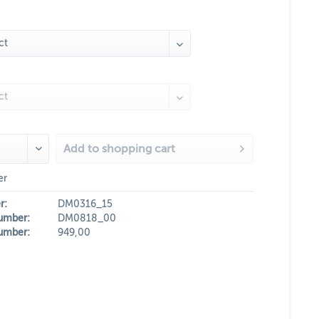
Add to
shopping cart
er
r:
DM0316_15
umber:
DM0818_00
umber:
949,00