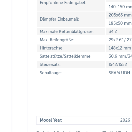
Empfohlene Federgabel:
140-150 mm 
205x65 mm 
Dämpfer Einbaumaß:
185x50 mm (
Maximale Kettenblattgrösse:
34 Z
Max. Reifengröße:
29x2.6" / 27
Hinterachse:
148x12 mm
Sattelstütze/Sattelklemme:
30.9 mm/3
Steuersatz:
IS42/IS52
Schaltauge:
SRAM UDH
Model Year:
2026