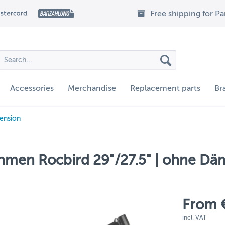
Free shipping for P
Accessories
Merchandise
Replacement parts
Br
pension
ahmen Rocbird 29"/27.5" | ohne Dä
From 
incl. VAT