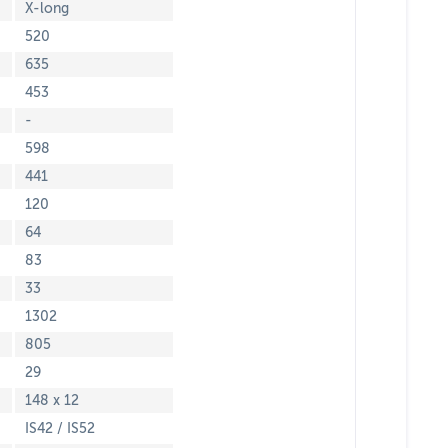
X-long
520
635
453
-
598
441
120
64
83
33
1302
805
29
148 x 12
IS42 / IS52