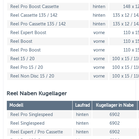
Reel Pro Boost Cassette
hinten
148 x 1
Reel Cassette 135 / 142
hinten
135 x 12 / 14
Reel Pro Cassette 135 / 142
hinten
135 x 12 / 14
Reel Expert Boost
vorne
110 x 1
Reel Boost
vorne
110 x 1
Reel Pro Boost
vorne
110 x 1
Reel 15 / 20
vorne
100 x 15 / 11
Reel Pro 15 / 20
vorne
100 x 15 / 11
Reel Non Disc 15 / 20
vorne
100 x 15 / 11
Reel Naben Kugellager
Modell
Laufrad
Kugellager in Nabe
Reel Pro Singlespeed
hinten
6902
Reel Singlespeed
hinten
6902
Reel Expert / Pro Cassette
hinten
6902