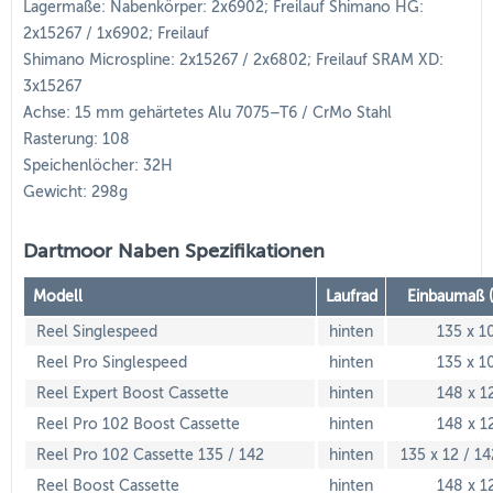
Lagermaße: Nabenkörper: 2x6902; Freilauf Shimano HG:
2x15267 / 1x6902; Freilauf
Shimano Microspline: 2x15267 / 2x6802; Freilauf SRAM XD:
3x15267
Achse: 15 mm gehärtetes Alu 7075–T6 / CrMo Stahl
Rasterung: 108
Speichenlöcher: 32H
Gewicht: 298g
Dartmoor Naben Spezifikationen
Modell
Laufrad
Einbaumaß 
Reel Singlespeed
hinten
135 x 1
Reel Pro Singlespeed
hinten
135 x 1
Reel Expert Boost Cassette
hinten
148 x 1
Reel Pro 102 Boost Cassette
hinten
148 x 1
Reel Pro 102 Cassette 135 / 142
hinten
135 x 12 / 14
Reel Boost Cassette
hinten
148 x 1