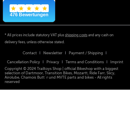
* All prices include statutory VAT plus
shipping costs
and any cash on
delivery fees, unless otherwise stated.
Contact
Newsletter
Payment / Shipping
Cancellation Policy
Privacy
Terms and Conditions
Imprint
Copyright © 2024 Trailtoys Shop | official Bikeshop with a biggest
selection of Dartmoor, Transition Bikes, Mozartt, Ride Farr, Slicy,
Airolube, Chamois Butt´r und MVTE parts and bikes - All rights
reserved