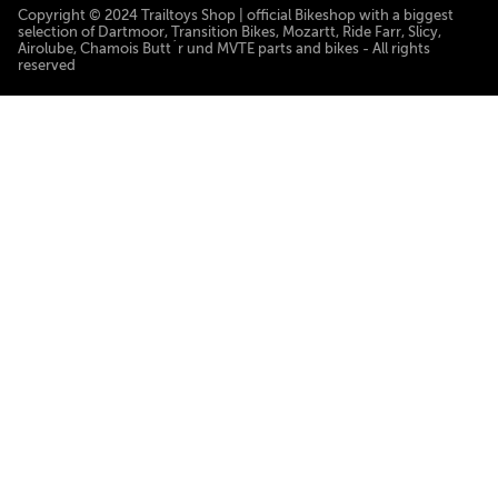
Copyright © 2024 Trailtoys Shop | official Bikeshop with a biggest
selection of Dartmoor, Transition Bikes, Mozartt, Ride Farr, Slicy,
Airolube, Chamois Butt´r und MVTE parts and bikes - All rights
reserved