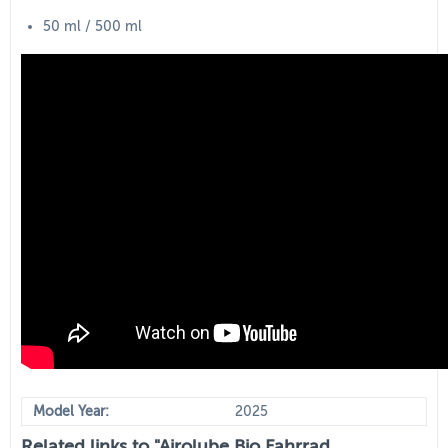
50 ml / 500 ml
Model Year:
2025
Related links to "Airolube Bio Fahrrad