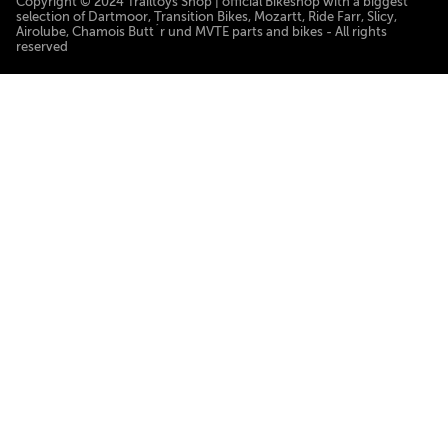
Copyright © 2024 Trailtoys Shop | official Bikeshop with a biggest
selection of Dartmoor, Transition Bikes, Mozartt, Ride Farr, Slicy,
Airolube, Chamois Butt´r und MVTE parts and bikes - All rights
reserved