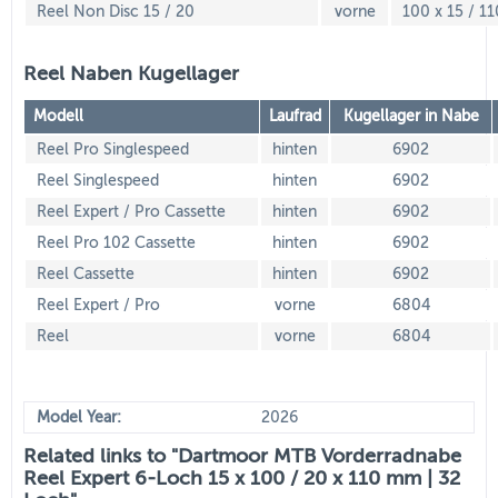
Reel Non Disc 15 / 20
vorne
100 x 15 / 11
Reel Naben Kugellager
Modell
Laufrad
Kugellager in Nabe
Reel Pro Singlespeed
hinten
6902
Reel Singlespeed
hinten
6902
Reel Expert / Pro Cassette
hinten
6902
Reel Pro 102 Cassette
hinten
6902
Reel Cassette
hinten
6902
Reel Expert / Pro
vorne
6804
Reel
vorne
6804
Model Year:
2026
Related links to "Dartmoor MTB Vorderradnabe
Reel Expert 6-Loch 15 x 100 / 20 x 110 mm | 32