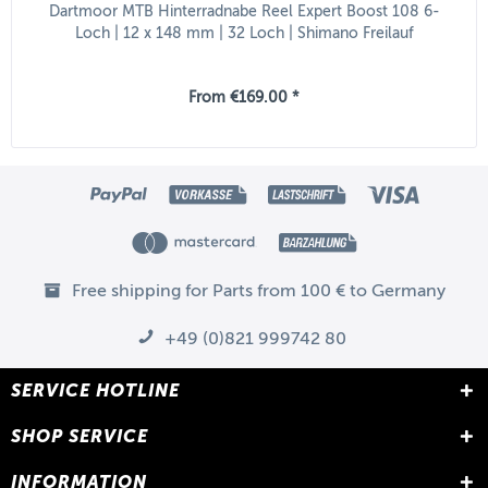
Dartmoor MTB Hinterradnabe Reel Expert Boost 108 6-
Loch | 12 x 148 mm | 32 Loch | Shimano Freilauf
From €169.00 *
Free shipping for Parts from 100 € to Germany
+49 (0)821 999742 80
SERVICE HOTLINE
SHOP SERVICE
INFORMATION