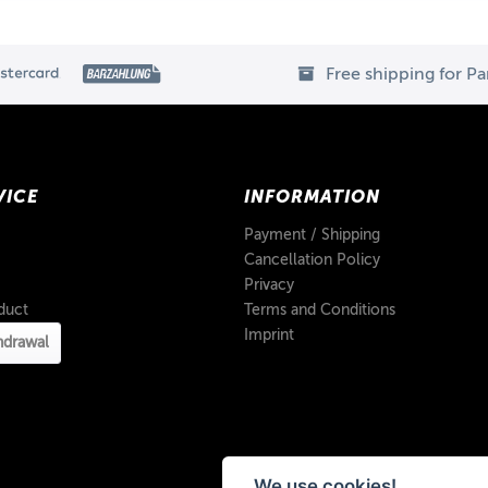
Free shipping for P
VICE
INFORMATION
Payment / Shipping
Cancellation Policy
Privacy
duct
Terms and Conditions
Imprint
hdrawal
We use cookies!