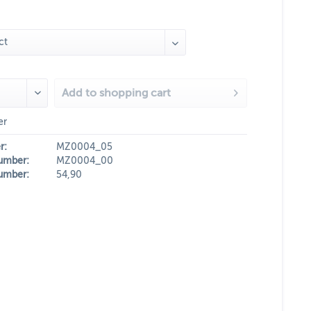
Add to
shopping cart
er
r:
MZ0004_05
umber:
MZ0004_00
umber:
54,90