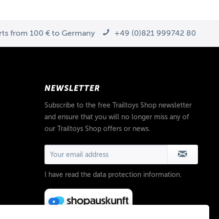
arts from 100 € to Germany
+49 (0)821 999742 80
NEWSLETTER
Subscribe to the free Trailtoys Shop newsletter
and ensure that you will no longer miss any of
our Trailtoys Shop offers or news.
I have read the
data protection information
.