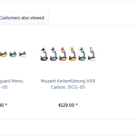
Customers also viewed
guard Meno,
Mozartt Kettenführung HXR
G-05
Carbon, ISCG-05
90 *
€129.00 *