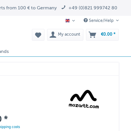
arts from 100 € to Germany
+49 (0)821 999742 80
Service/Help
EN
My account
€0.00 *
ands
 *
hipping costs