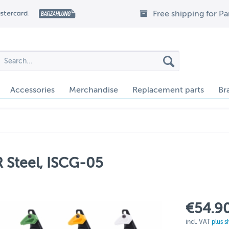
Free shipping for P
Accessories
Merchandise
Replacement parts
Br
 Steel, ISCG-05
€54.90
incl. VAT
plus s