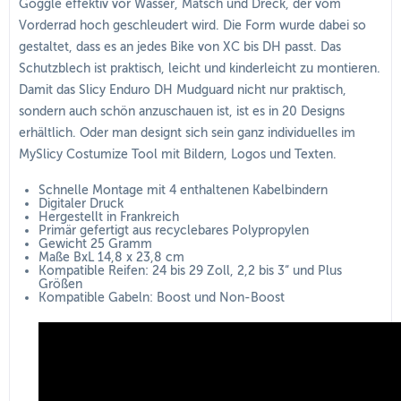
Goggle effektiv vor Wasser, Matsch und Dreck, der vom
Vorderrad hoch geschleudert wird. Die Form wurde dabei so
gestaltet, dass es an jedes Bike von XC bis DH passt. Das
Schutzblech ist praktisch, leicht und kinderleicht zu montieren.
Damit das Slicy Enduro DH Mudguard nicht nur praktisch,
sondern auch schön anzuschauen ist, ist es in 20 Designs
erhältlich. Oder man designt sich sein ganz individuelles im
MySlicy Costumize Tool mit Bildern, Logos und Texten.
Schnelle Montage mit 4 enthaltenen Kabelbindern
Digitaler Druck
Hergestellt in Frankreich
Primär gefertigt aus recyclebares Polypropylen
Gewicht 25 Gramm
Maße BxL 14,8 x 23,8 cm
Kompatible Reifen: 24 bis 29 Zoll, 2,2 bis 3“ und Plus
Größen
Kompatible Gabeln: Boost und Non-Boost