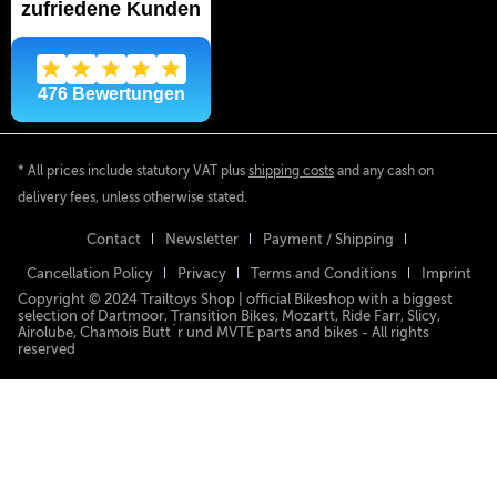
* All prices include statutory VAT plus
shipping costs
and any cash on
delivery fees, unless otherwise stated.
Contact
Newsletter
Payment / Shipping
Cancellation Policy
Privacy
Terms and Conditions
Imprint
Copyright © 2024 Trailtoys Shop | official Bikeshop with a biggest
selection of Dartmoor, Transition Bikes, Mozartt, Ride Farr, Slicy,
Airolube, Chamois Butt´r und MVTE parts and bikes - All rights
reserved