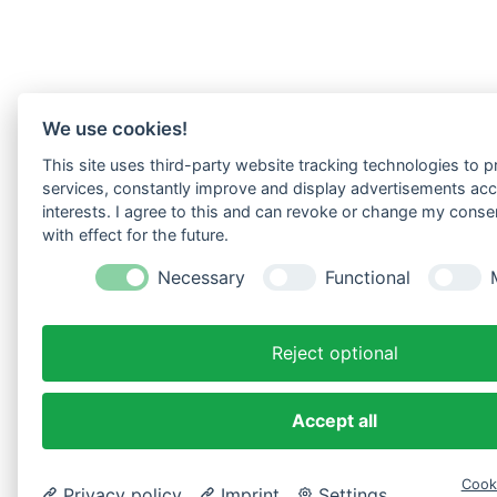
We use cookies!
This site uses third-party website tracking technologies to pr
services, constantly improve and display advertisements acc
interests. I agree to this and can revoke or change my conse
with effect for the future.
Necessary
Functional
Reject optional
Accept all
Cook
Privacy policy
Imprint
Settings