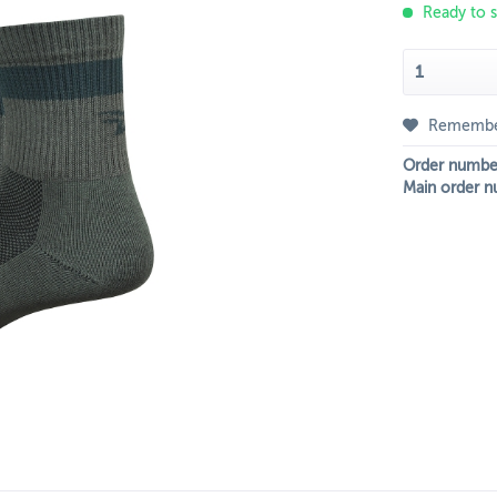
Ready to s
Rememb
Order numbe
Main order n