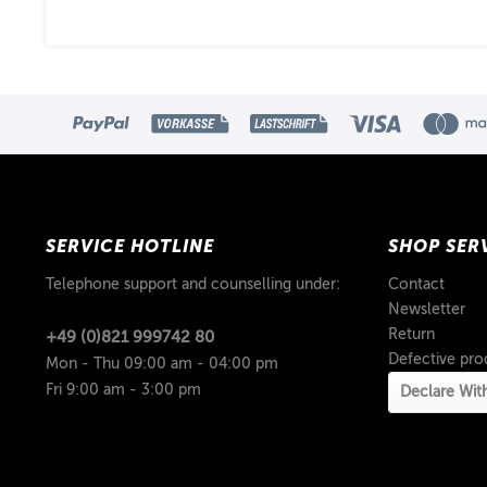
SERVICE HOTLINE
SHOP SER
Telephone support and counselling under:
Contact
Newsletter
Return
+49 (0)821 999742 80
Defective pro
Mon - Thu 09:00 am - 04:00 pm
Fri 9:00 am - 3:00 pm
Declare Wit