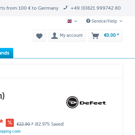
arts from 100 € to Germany
+49 (0)821 999742 80
Service/Help
EN
My account
€0.00 *
ands
m)
*
€22.90 *
(82.97% Saved)
hipping costs