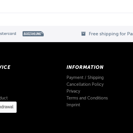
Free shipping for P
VICE
INFORMATION
Payment / Shipping
Cancellation Policy
Privacy
duct
Terms and Conditions
Imprint
hdrawal