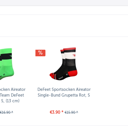
cken Aireator
DeFeet Sportsocken Aireator
 Team DeFeet
Single-Bund Grupetta Rot, S
S, (13 cm)
€3.90 *
€16.90 *
€15.90 *