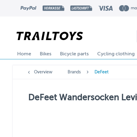
Home
Bikes
Bicycle parts
Cycling clothing
Overview
Brands
DeFeet
DeFeet Wandersocken Levita