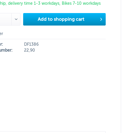
hip, delivery time 1-3 workdays, Bikes 7-10 workdays
Add to
shopping cart
er
r:
DF1386
umber:
22,90