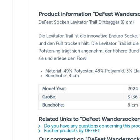
Product information "DeFeet Wandersoc
DeFeet Socken Levitator Trail Dirtbagger (8 cm)
Die Levitator Trail ist die innovative Enduro So
und den Fuß trocken hält. Die Levitator Trail ist 
Polsterung trägt sich angenehm, der höhere Bund s
sie und erlebe den Flow!
Material: 49% Polyester, 48% Polyamid, 3% Ela
Bundhöhe: 8 cm
Model Year:
2024
Größe:
S (36 
Bundhöhe:
8 cm
Related links to "DeFeet Wandersocken 
Do you have any questions concerning this pro
Further products by DEFEET
Our comment on "DeFeet Wandersocken 