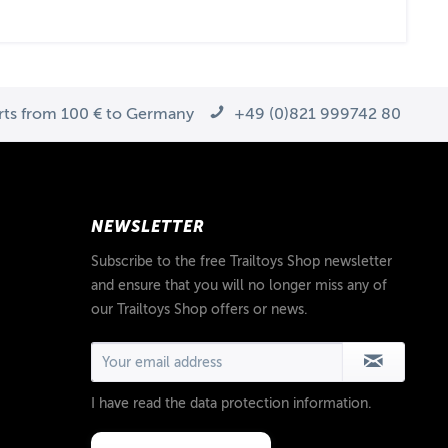
arts from 100 € to Germany
+49 (0)821 999742 80
NEWSLETTER
Subscribe to the free Trailtoys Shop newsletter
and ensure that you will no longer miss any of
our Trailtoys Shop offers or news.
I have read the
data protection information
.