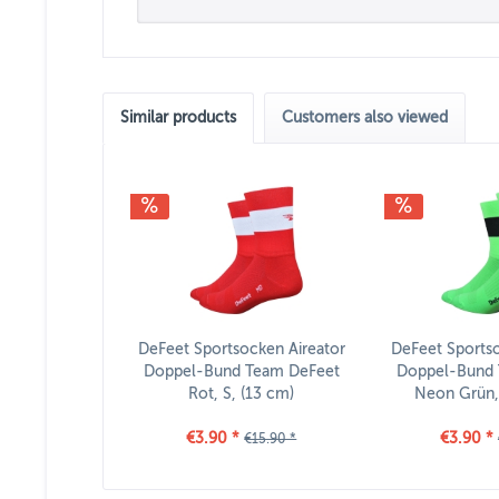
Similar products
Customers also viewed
DeFeet Sportsocken Aireator
DeFeet Sportso
Doppel-Bund Team DeFeet
Doppel-Bund
Rot, S, (13 cm)
Neon Grün, 
€3.90 *
€3.90 *
€15.90 *