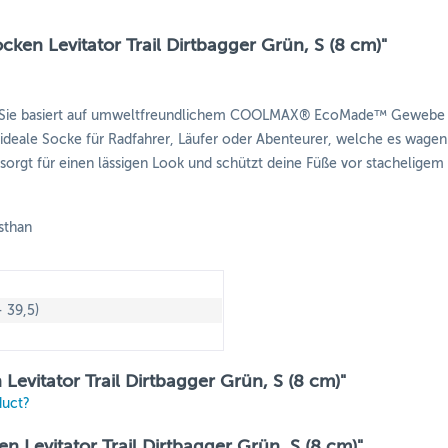
ken Levitator Trail Dirtbagger Grün, S (8 cm)"
cke. Sie basiert auf umweltfreundlichem COOLMAX® EcoMade™ Gewebe d
die ideale Socke für Radfahrer, Läufer oder Abenteurer, welche es wag
orgt für einen lässigen Look und schützt deine Füße vor stacheligem G
sthan
- 39,5)
Levitator Trail Dirtbagger Grün, S (8 cm)"
duct?
Levitator Trail Dirtbagger Grün, S (8 cm)"