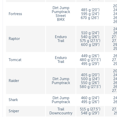
20
Dirt Jump
485 g (20")
24
Pumptrack
Fortress
595 g (24")
24
Street
670 g (26")
26
BMX
26
24
510 g (24")
26
Enduro
540 g (26")
27
Raptor
Trail
575 g (27.5")
27
600 g (29")
29
29
449 g (26")
26
Enduro
Tomcat
480 g (27.5")
27
Trail
495 g (29")
29
20
405 g (20")
24
Dirt Jump
500 g (24")
24
Raider
Pumptrack
550 g (26")
26
580 g (27.5")
26
27
Dirt Jump
460 g (24")
24
Shark
Pumptrack
495 g (26")
26
Trail
515 g (27.5")
27
Sniper
Downcountry
548 g (29")
2