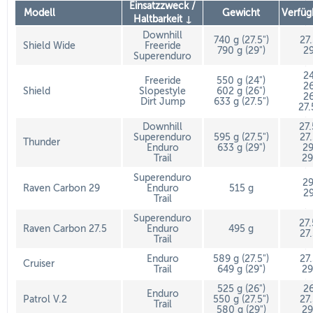
Einsatzzweck /
Modell
Gewicht
Verfüg
Haltbarkeit ↓
Downhill
740 g (27.5")
27
Shield Wide
Freeride
790 g (29")
29
Superenduro
24
Freeride
550 g (24")
26
Shield
Slopestyle
602 g (26")
26
Dirt Jump
633 g (27.5")
27.
Downhill
27
Superenduro
595 g (27.5")
27
Thunder
Enduro
633 g (29")
29
Trail
29
Superenduro
29
Raven Carbon 29
Enduro
515 g
29
Trail
Superenduro
27
Raven Carbon 27.5
Enduro
495 g
27
Trail
Enduro
589 g (27.5")
27
Cruiser
Trail
649 g (29")
29
525 g (26")
26
Enduro
Patrol V.2
550 g (27.5")
27
Trail
580 g (29")
29