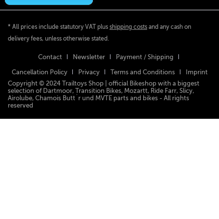
* All prices include statutory VAT plus
shipping costs
and any cash on
delivery fees, unless otherwise stated.
Contact
Newsletter
Payment / Shipping
Cancellation Policy
Privacy
Terms and Conditions
Imprint
Copyright © 2024 Trailtoys Shop | official Bikeshop with a biggest
selection of Dartmoor, Transition Bikes, Mozartt, Ride Farr, Slicy,
Airolube, Chamois Butt´r und MVTE parts and bikes - All rights
reserved