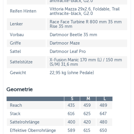
anthracite-black, G2.0
Vittoria Mazza 29x2.6, Foldable, Trail
Reifen Hinten
anthracite-black, G2.0
Race Face Turbine R 800 mm 35 mm
Lenker
Rise 35 mm
Vorbau
Dartmoor Beetle 35 mm
Griffe
Dartmoor Maze
Sattel
Dartmoor Leaf Pro
X-Fusion Manic 170 mm (L) / 150 mm
Sattelstütze
(S/M) 31,6 mm
Gewicht
22,95 kg (ohne Pedale)
Geometrie
S
M
L
Reach
435
459
489
Stack
616
625
647
Sattelrohrlänge
400
420
480
Effektive Oberrohrlänge
589
615
650