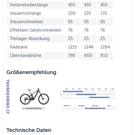
Kettenstrebenlänge
455
455
455
Steuerrohrlänge
100
110
135
Steuerrohrwinkel
65
65
65
Effektiver Sattelrohrwinkel
76
76
76
Tretlager Absenkung
25
25
25
Radstand
1215
1244
1284
Überstandshöhe
790
800
810
Größenempfehlung
Technische Daten