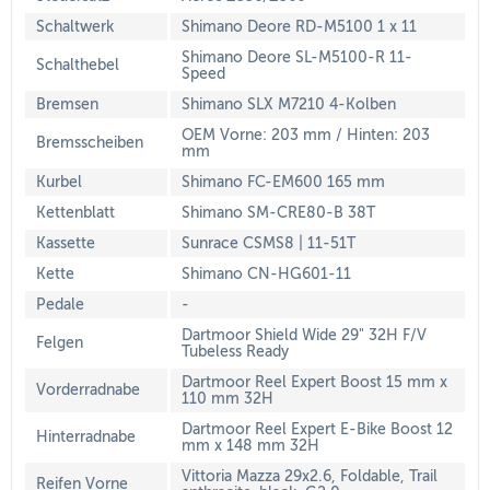
Schaltwerk
Shimano Deore RD-M5100 1 x 11
Shimano Deore SL-M5100-R 11-
Schalthebel
Speed
Bremsen
Shimano SLX M7210 4-Kolben
OEM Vorne: 203 mm / Hinten: 203
Bremsscheiben
mm
Kurbel
Shimano FC-EM600 165 mm
Kettenblatt
Shimano SM-CRE80-B 38T
Kassette
Sunrace CSMS8 | 11-51T
Kette
Shimano CN-HG601-11
Pedale
-
Dartmoor Shield Wide 29" 32H F/V
Felgen
Tubeless Ready
Dartmoor Reel Expert Boost 15 mm x
Vorderradnabe
110 mm 32H
Dartmoor Reel Expert E-Bike Boost 12
Hinterradnabe
mm x 148 mm 32H
Vittoria Mazza 29x2.6, Foldable, Trail
Reifen Vorne