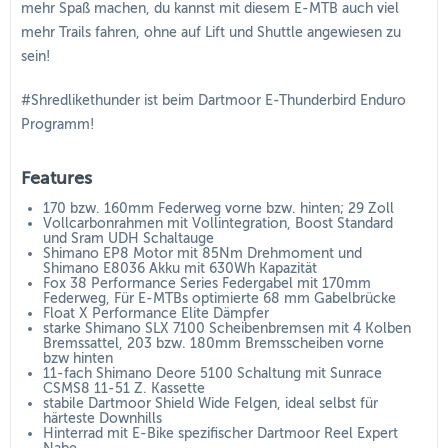
mehr Spaß machen, du kannst mit diesem E-MTB auch viel
mehr Trails fahren, ohne auf Lift und Shuttle angewiesen zu
sein!
#Shredlikethunder ist beim Dartmoor E-Thunderbird Enduro
Programm!
Features
170 bzw. 160mm Federweg vorne bzw. hinten; 29 Zoll
Vollcarbonrahmen mit Vollintegration, Boost Standard
und Sram UDH Schaltauge
Shimano EP8 Motor mit 85Nm Drehmoment und
Shimano E8036 Akku mit 630Wh Kapazität
Fox 38 Performance Series Federgabel mit 170mm
Federweg, Für E-MTBs optimierte 68 mm Gabelbrücke
Float X Performance Elite Dämpfer
starke Shimano SLX 7100 Scheibenbremsen mit 4 Kolben
Bremssattel, 203 bzw. 180mm Bremsscheiben vorne
bzw hinten
11-fach Shimano Deore 5100 Schaltung mit Sunrace
CSMS8 11-51 Z. Kassette
stabile Dartmoor Shield Wide Felgen, ideal selbst für
härteste Downhills
Hinterrad mit E-Bike spezifischer Dartmoor Reel Expert