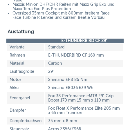
Nabe
Maxxis Minion DHF/DHR Reifen mit Maxx Grip Exo und
Maxx Terra Exo Plus Protection
Oversized 35mm Cockpit mit 800mm breitem Race
Face Turbine R Lenker und kurzem Beetle Vorbau
Austattung
E-THUNDERBIRD CF 29"
Variante
Standard
Rahmen
E-THUNDERBIRD CF 160 mm
Material
Carbon
Laufradgröße
29"
Motor
Shimano EP8 85 Nm
Akku
Shimano E8036 639 Wh
Fox 38 Perfomance eMTB 29" Grip
Federgabel
Boost 170 mm 15 mm x 110 mm
Fox Float X Perfomance Elite 205 mm
Dämpfer
x 65 mm Trunnion
Dämpferbuchsen
35 mm x 8 mm
Steuersatz
Acros ZS56/ZS66