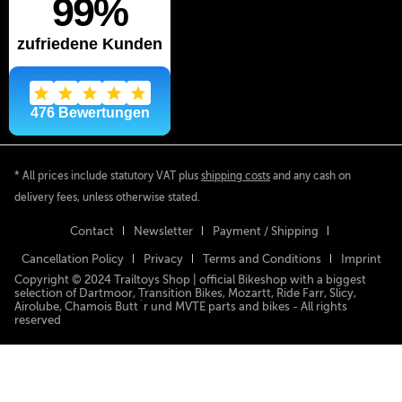
* All prices include statutory VAT plus
shipping costs
and any cash on
delivery fees, unless otherwise stated.
Contact
Newsletter
Payment / Shipping
Cancellation Policy
Privacy
Terms and Conditions
Imprint
Copyright © 2024 Trailtoys Shop | official Bikeshop with a biggest
selection of Dartmoor, Transition Bikes, Mozartt, Ride Farr, Slicy,
Airolube, Chamois Butt´r und MVTE parts and bikes - All rights
reserved