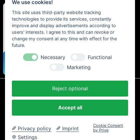
We use cookies!
This site uses third-party website tracking
technologies to provide its services, constantly
improve and display advertisements according to
users' interests. I agree to this and can revoke or
change my consent at any time with effect for the
future.
Necessary
Functional
Marketing
Reject optional
* Alle Preise inkl. gesetzl. Mehrwertsteuer zzgl.
Versandkosten
und ggf.
Nachnahmegebühren, wenn nicht anders beschrieben.
Accept all
AGB und Kundeninformationen
Cookie-Einstellungen
Datenschutzerklärung
Impressum
Kontakt
Newsletter
Cookie Consent
Widerrufsrecht
Zahlung und Versand
Privacy policy
Imprint
by Prive
Copyright © 2024 Trailtoys Shop | offizieller Bikeshop mit der
Settings
größten Auswahl der Marken Dartmoor, Transition Bikes, Mozartt,