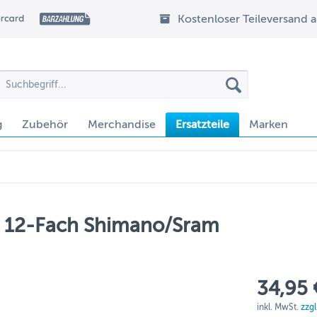
Kostenloser Teileversand 
g
Zubehör
Merchandise
Ersatzteile
Marken
ge 12-Fach Shimano/Sram
34,95 
inkl. MwSt.
zzg