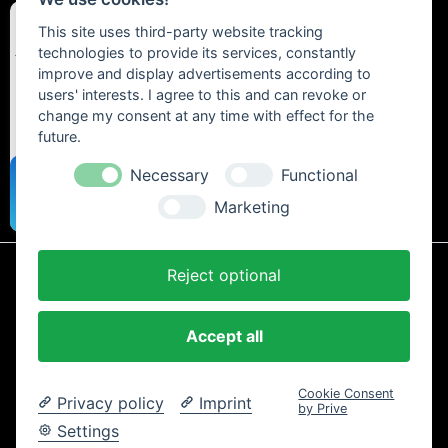
This site uses third-party website tracking
technologies to provide its services, constantly
improve and display advertisements according to
users' interests. I agree to this and can revoke or
change my consent at any time with effect for the
future.
Necessary
Functional
Marketing
Reject optional
* Alle Preise inkl. gesetzl. Mehrwertsteuer zzgl.
Versandkosten
und ggf.
Nachnahmegebühren, wenn nicht anders beschrieben.
Accept all
AGB und Kundeninformationen
Cookie-Einstellungen
Datenschutzerklärung
Impressum
Kontakt
Newsletter
Cookie Consent
Widerrufsrecht
Zahlung und Versand
Privacy policy
Imprint
by Prive
Copyright © 2024 Trailtoys Shop | offizieller Bikeshop mit der
Settings
größten Auswahl der Marken Dartmoor, Transition Bikes, Mozartt,