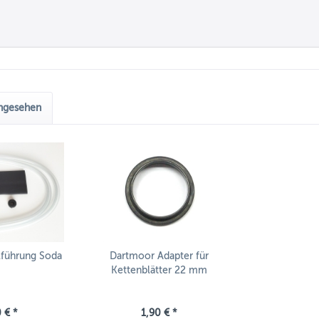
angesehen
lführung Soda
Dartmoor Adapter für
Kettenblätter 22 mm
 € *
1,90 € *