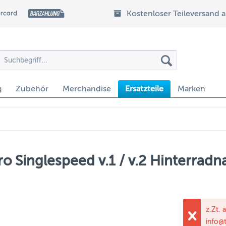
Kostenloser Teileversand 
g
Zubehör
Merchandise
Ersatzteile
Marken
o Singlespeed v.1 / v.2 Hinterradn
z.Zt. 
info@t