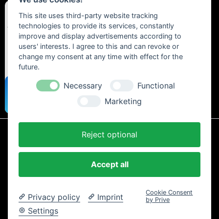
This site uses third-party website tracking
technologies to provide its services, constantly
improve and display advertisements according to
users' interests. I agree to this and can revoke or
change my consent at any time with effect for the
future.
Necessary
Functional
Marketing
Reject optional
* Alle Preise inkl. gesetzl. Mehrwertsteuer zzgl.
Versandkosten
und ggf.
Nachnahmegebühren, wenn nicht anders beschrieben.
Accept all
AGB und Kundeninformationen
Cookie-Einstellungen
Datenschutzerklärung
Impressum
Kontakt
Newsletter
Cookie Consent
Widerrufsrecht
Zahlung und Versand
Privacy policy
Imprint
by Prive
Copyright © 2024 Trailtoys Shop | offizieller Bikeshop mit der
Settings
größten Auswahl der Marken Dartmoor, Transition Bikes, Mozartt,