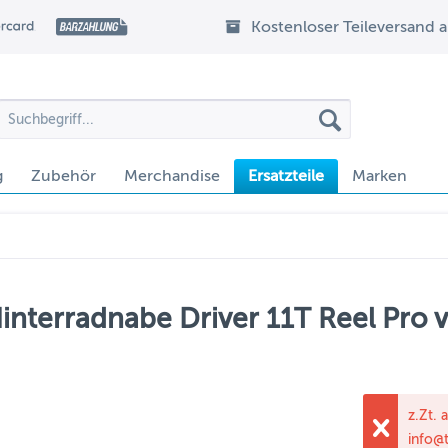
Kostenloser Teileversand 
g
Zubehör
Merchandise
Ersatzteile
Marken
interradnabe Driver 11T Reel Pro v
z.Zt. 
info@t