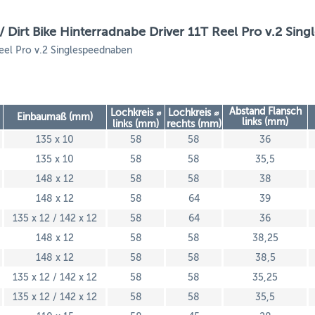
Dirt Bike Hinterradnabe Driver 11T Reel Pro v.2 Sin
Reel Pro v.2 Singlespeednaben
Abstand Flansch
Lochkreis ⌀
Lochkreis ⌀
Einbaumaß (mm)
links (mm)
links (mm)
rechts (mm)
135 x 10
58
58
36
135 x 10
58
58
35,5
148 x 12
58
58
38
148 x 12
58
64
39
135 x 12 / 142 x 12
58
64
36
148 x 12
58
58
38,25
148 x 12
58
58
38,5
135 x 12 / 142 x 12
58
58
35,25
135 x 12 / 142 x 12
58
58
35,5