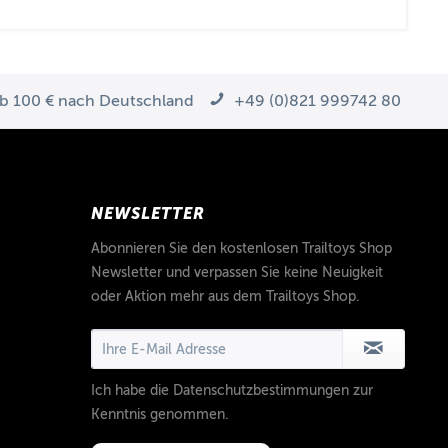
ab 100 € nach Deutschland
+49 (0)821 999742 80
NEWSLETTER
Abonnieren Sie den kostenlosen Trailtoys Shop
Newsletter und verpassen Sie keine Neuigkeit
oder Aktion mehr aus dem Trailtoys Shop.
Ich habe die
Datenschutzbestimmungen
zur
Kenntnis genommen.