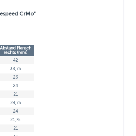
glespeed CrMo"
Abstand Flansch
rechts (mm)
42
38,75
26
24
21
24,75
24
21,75
21