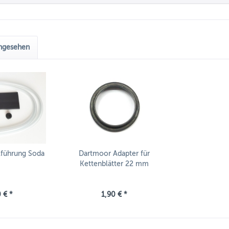
angesehen
lführung Soda
Dartmoor Adapter für
Kettenblätter 22 mm
 € *
1,90 € *