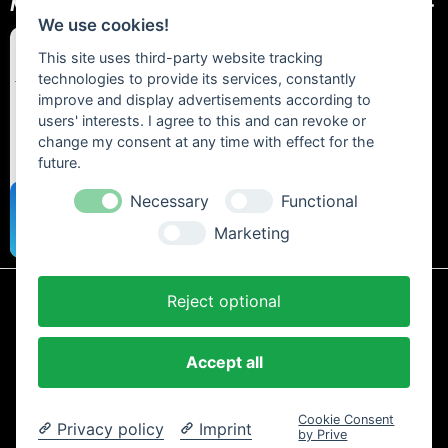
NEWSLETTER
We use cookies!
This site uses third-party website tracking
technologies to provide its services, constantly
improve and display advertisements according to
users' interests. I agree to this and can revoke or
change my consent at any time with effect for the
future.
Necessary
Functional
Marketing
Reject optional
* Alle Preise inkl. gesetzl. Mehrwertsteuer zzgl.
Versandkosten
und ggf.
Nachnahmegebühren, wenn nicht anders beschrieben.
Accept all
AGB und Kundeninformationen
Cookie-Einstellungen
Datenschutzerklärung
Impressum
Kontakt
Newsletter
Cookie Consent
Widerrufsrecht
Zahlung und Versand
Privacy policy
Imprint
by Prive