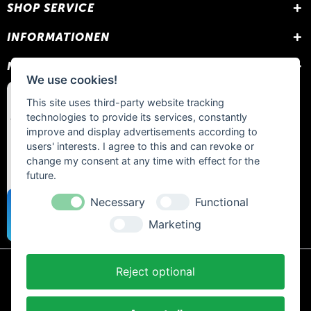
SHOP SERVICE
INFORMATIONEN
NEWSLETTER
We use cookies!
This site uses third-party website tracking
technologies to provide its services, constantly
improve and display advertisements according to
users' interests. I agree to this and can revoke or
change my consent at any time with effect for the
future.
Necessary
Functional
Marketing
Reject optional
* Alle Preise inkl. gesetzl. Mehrwertsteuer zzgl.
Versandkosten
und ggf.
Nachnahmegebühren, wenn nicht anders beschrieben.