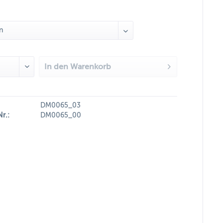
In den
Warenkorb
DM0065_03
Nr.:
DM0065_00