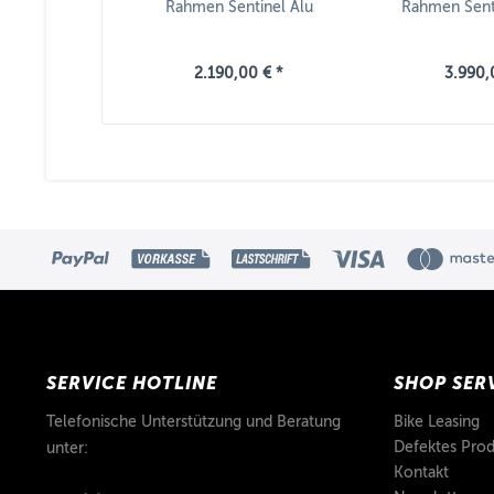
Rahmen Sentinel Alu
Rahmen Sent
2.190,00 € *
3.990,
SERVICE HOTLINE
SHOP SER
Telefonische Unterstützung und Beratung
Bike Leasing
Defektes Prod
unter:
Kontakt