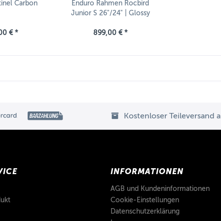
inel Carbon
Enduro Rahmen Rocbird
Junior S 26"/24" | Glossy
Copper Orange | o. Dämpfer
00 € *
899,00 € *
Kostenloser Teileversand 
VICE
INFORMATIONEN
AGB und Kundeninformationen
ukt
Cookie-Einstellungen
Datenschutzerklärung