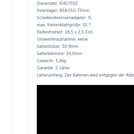
Steuersatz: IS42/IS52
Innenlager: BSA/ISO 73mm
Scheibenbremsenadapter: IS
max. Kettenblattgröße: 32 T
Reifenfreiheit: 26,5 x 2,5 Zoll
Umwerferaufnahme: keine
Sattelstütze: 30,9mm
Sattelklemme: 34,9mm
Gewicht: 3,2kg
Garantie: 2 Jahre
Lieferumfang: Der Rahmen wird entgegen der Abbi