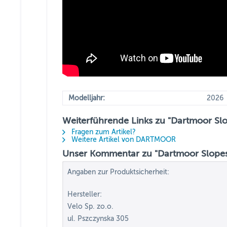
Modelljahr:
2026
Weiterführende Links zu "Dartmoor Sl
Fragen zum Artikel?
Weitere Artikel von DARTMOOR
Unser Kommentar zu "Dartmoor Slopes
Angaben zur Produktsicherheit:
Hersteller:
Velo Sp. zo.o.
ul. Pszczynska 305