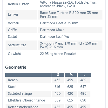
Vittoria Mazza 29x2.6, Foldable, Trail
Reifen Hinten
anthracite-black, G2.0
Race Face Turbine R 800 mm 35 mm
Lenker
Rise 35 mm
Vorbau
Dartmoor Beetle 35 mm
Griffe
Dartmoor Maze
Sattel
Dartmoor Leaf Pro
X-Fusion Manic 170 mm (L) / 150 mm
Sattelstütze
(S/M) 31,6 mm
Gewicht
22,95 kg (ohne Pedale)
Geometrie
S
M
L
Reach
435
459
489
Stack
616
625
647
Sattelrohrlänge
400
420
480
Effektive Oberrohrlänge
589
615
650
Kettenstrebenlänge
455
455
455