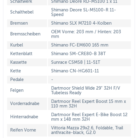
Schaltwerk
Shimano Deore RD-M5100 1 x 11
Shimano Deore SL-M5100-R 11-
Schalthebel
Speed
Bremsen
Shimano SLX M7210 4-Kolben
OEM Vorne: 203 mm / Hinten: 203
Bremsscheiben
mm
Kurbel
Shimano FC-EM600 165 mm
Kettenblatt
Shimano SM-CRE80-B 38T
Kassette
Sunrace CSMS8 | 11-51T
Kette
Shimano CN-HG601-11
Pedale
-
Dartmoor Shield Wide 29" 32H F/V
Felgen
Tubeless Ready
Dartmoor Reel Expert Boost 15 mm x
Vorderradnabe
110 mm 32H
Dartmoor Reel Expert E-Bike Boost 12
Hinterradnabe
mm x 148 mm 32H
Vittoria Mazza 29x2.6, Foldable, Trail
Reifen Vorne
anthracite-black, G2.0