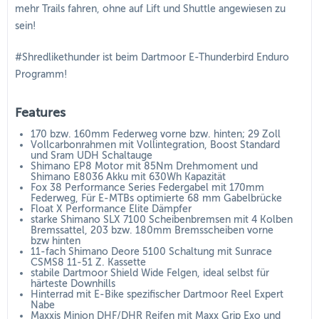
mehr Trails fahren, ohne auf Lift und Shuttle angewiesen zu
sein!
#Shredlikethunder ist beim Dartmoor E-Thunderbird Enduro
Programm!
Features
170 bzw. 160mm Federweg vorne bzw. hinten; 29 Zoll
Vollcarbonrahmen mit Vollintegration, Boost Standard
und Sram UDH Schaltauge
Shimano EP8 Motor mit 85Nm Drehmoment und
Shimano E8036 Akku mit 630Wh Kapazität
Fox 38 Performance Series Federgabel mit 170mm
Federweg, Für E-MTBs optimierte 68 mm Gabelbrücke
Float X Performance Elite Dämpfer
starke Shimano SLX 7100 Scheibenbremsen mit 4 Kolben
Bremssattel, 203 bzw. 180mm Bremsscheiben vorne
bzw hinten
11-fach Shimano Deore 5100 Schaltung mit Sunrace
CSMS8 11-51 Z. Kassette
stabile Dartmoor Shield Wide Felgen, ideal selbst für
härteste Downhills
Hinterrad mit E-Bike spezifischer Dartmoor Reel Expert
Nabe
Maxxis Minion DHF/DHR Reifen mit Maxx Grip Exo und