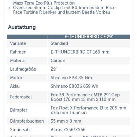
Maxx Terra Exo Plus Protection
Oversized 35mm Cockpit mit 800mm breitem Race
Face Turbine R Lenker und kurzem Beetle Vorbau
Austattung
E-THUNDERBIRD CF 29"
Variante
Standard
Rahmen
E-THUNDERBIRD CF 160 mm
Material
Carbon
Laufradgröße
29"
Motor
Shimano EP8 85 Nm
Akku
Shimano E8036 639 Wh
Fox 38 Perfomance eMTB 29" Grip
Federgabel
Boost 170 mm 15 mm x 110 mm
Fox Float X Perfomance Elite 205 mm
Dämpfer
x 65 mm Trunnion
Dämpferbuchsen
35 mm x 8 mm
Steuersatz
Acros ZS56/ZS66