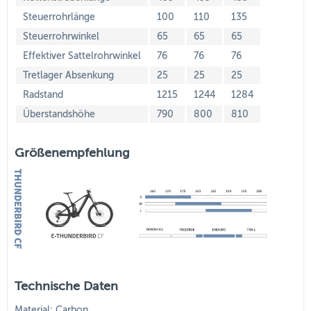
Steuerrohrlänge
100
110
135
Steuerrohrwinkel
65
65
65
Effektiver Sattelrohrwinkel
76
76
76
Tretlager Absenkung
25
25
25
Radstand
1215
1244
1284
Überstandshöhe
790
800
810
Größenempfehlung
Technische Daten
Material: Carbon