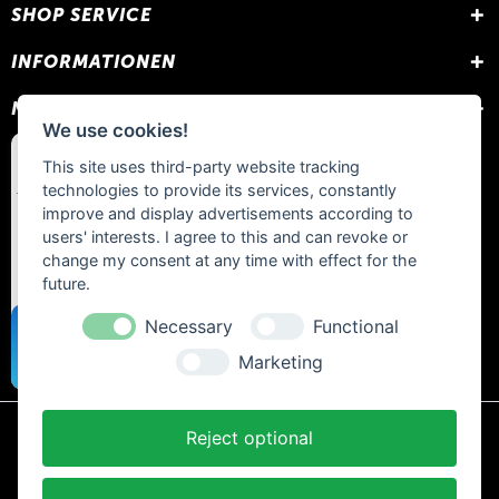
SHOP SERVICE
INFORMATIONEN
NEWSLETTER
We use cookies!
This site uses third-party website tracking
technologies to provide its services, constantly
improve and display advertisements according to
users' interests. I agree to this and can revoke or
change my consent at any time with effect for the
future.
Necessary
Functional
Marketing
Reject optional
* Alle Preise inkl. gesetzl. Mehrwertsteuer zzgl.
Versandkosten
und ggf.
Nachnahmegebühren, wenn nicht anders beschrieben.